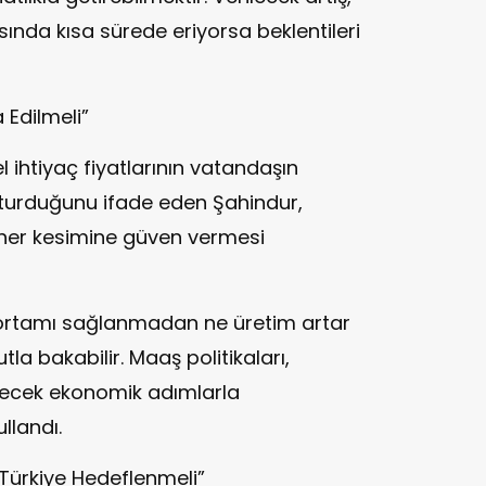
sında kısa sürede eriyorsa beklentileri
Edilmeli”
el ihtiyaç fiyatlarının vatandaşın
şturduğunu ifade eden Şahindur,
 her kesimine güven vermesi
ortamı sağlanmadan ne üretim artar
a bakabilir. Maaş politikaları,
ürecek ekonomik adımlarla
ullandı.
Türkiye Hedeflenmeli”