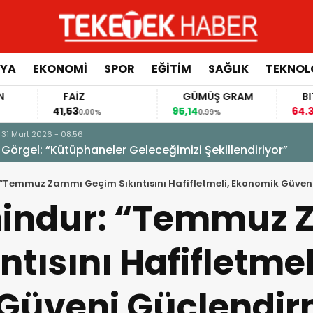
YA
EKONOMİ
SPOR
EĞİTİM
SAĞLIK
TEKNOL
FAİZ
GÜMÜŞ GRAM
BITCOIN
41,53
95,14
64.373,00
0,00%
0,99%
-0,
izi Şekillendiriyor”
 “Temmuz Zammı Geçim Sıkıntısını Hafifletmeli, Ekonomik Güven
hindur: “Temmuz
tısını Hafifletmel
Güveni Güçlendirm