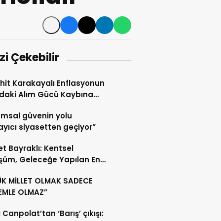
izi Çekebilir
it Karakayalı Enflasyonun
daki Alım Gücü Kaybına
t Çekti
msal güvenin yolu
yıcı siyasetten geçiyor”
t Bayraklı: Kentsel
şüm, Geleceğe Yapılan En
li Yatırımdır
ÜK MİLLET OLMAK SADECE
EMLE OLMAZ”
 Canpolat’tan ‘Barış’ çıkışı: