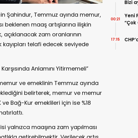
Bizi 
daya
rçin Şahindur, Temmuz ayında memur,
Yeni 
00:21
“Çok 
ı beklenen maaş artışlarına ilişkin
Türki
, açıklanacak zam oranlarının
Büyüt
CHP’d
17:15
kayıpları telafi edecek seviyede
ı Karşısında Anlamını Yitirmemeli”
a memur ve emeklinin Temmuz ayında
eklediğini belirterek, memur ve memur
K ve Bağ-Kur emeklileri için ise %18
atırlattı.
tisi yalnızca maaşına zam yapılması
lıkla getirebilmektir. Verilecek artış,