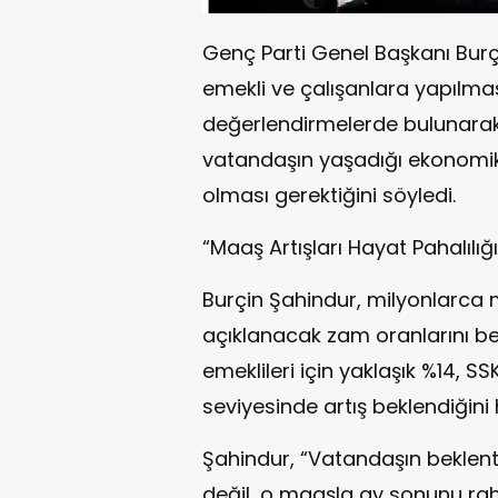
Genç Parti Genel Başkanı Bu
emekli ve çalışanlara yapılmas
değerlendirmelerde bulunarak
vatandaşın yaşadığı ekonomik 
olması gerektiğini söyledi.
“Maaş Artışları Hayat Pahalılığ
Burçin Şahindur, milyonlarc
açıklanacak zam oranlarını b
emeklileri için yaklaşık %14, SS
seviyesinde artış beklendiğini h
Şahindur, “Vatandaşın beklen
değil, o maaşla ay sonunu rahat