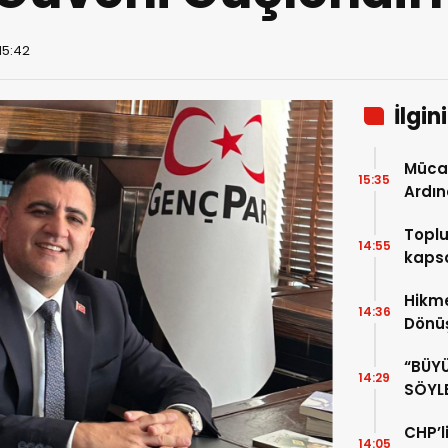
15:42
İlgin
Mücah
15:35
Ardın
Dikka
Toplu
14:55
kapsa
Hikme
14:36
Dönü
Değer
“BÜY
14:29
SÖYL
CHP’li
14:05