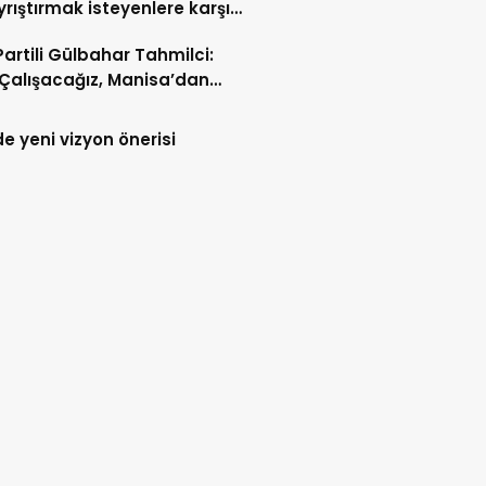
ayrıştırmak isteyenlere karşı
nışmayı büyütelim
Partili Gülbahar Tahmilci:
Çalışacağız, Manisa’dan
ye’nin Umudunu
eceğiz”
e yeni vizyon önerisi