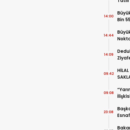
Tatil
unda ağır yaralı olarak kaldırıldığı
amını yitirdi.
Büyük
14:00
Bin 5
Büyük
14:44
Nokt
Dedu
14:09
Ziyaf
HİLAL
09:42
SAKL
“Yarı
09:08
İlişki
Başka
23:08
Esnaf
Geldi
Baka