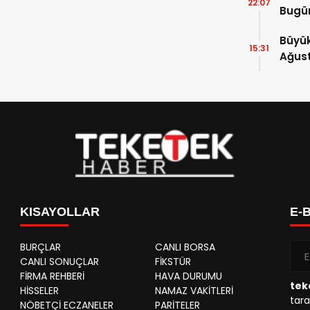
22:07
Bugün
Yenid
Büyük
15:31
Ağust
KISAYOLLAR
E-
BURÇLAR
CANLI BORSA
CANLI SONUÇLAR
FİKSTÜR
FİRMA REHBERİ
HAVA DURUMU
tek
HİSSELER
NAMAZ VAKİTLERİ
tara
NÖBETÇİ ECZANELER
PARİTELER