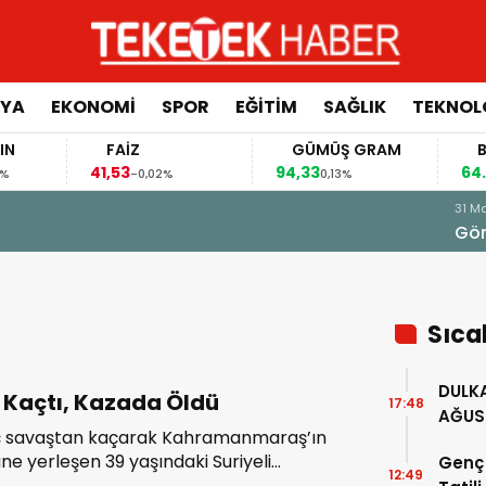
YA
EKONOMİ
SPOR
EĞİTİM
SAĞLIK
TEKNOL
FAİZ
GÜMÜŞ GRAM
BITC
41,53
94,33
64.398
-0,02%
0,13%
ğimizi Şekillendiriyor”
Sıca
DULKA
Kaçtı, Kazada Öldü
17:48
AĞUS
iç savaştan kaçarak Kahramanmaraş’ın
GERÇE
sine yerleşen 39 yaşındaki Suriyeli
Genç 
12:49
andığı motosiklete bir aracın çarpıp