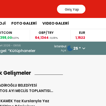
Giriş Yap
OJİ
FOTO GALERİ
VIDEO GALERİ
OIN
GBP/TRY
EUR/USD
,00
64,1344
1,1522
0,01%
-0,08%
-0,03%
19 Mart 2026 - 13:54
İstanbul
25 °
Toptaş, Bayramda Personeliyle B
Açık
k Gelişmeler
DİROĞLU BELEDİYESİ
TOS AYI MECLİS TOPLANTISI
KLEŞTİRİLDİ
KAMEK Yaz Kurslarıyla Yaz