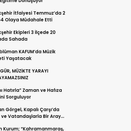
i Eğitime Dönüşüyor
şehir İtfaiyesi Temmuz’da 2
54 Olaya Müdahale Etti
şehir Ekipleri 3 İlçede 20
ada Sahada
blüman KAFUM’da Müzik
eti Yaşatacak
 GÜR, MÜZİKTE YARAYI
AYAMAZSINIZ
nı Hatırla” Zaman ve Hafıza
sini Sorguluyor
n Görgel, Kapalı Çarşı’da
 ve Vatandaşlarla Bir Araya
n Kurum; “Kahramanmaraş,