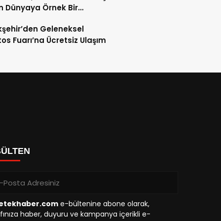
 Dünyaya Örnek Bir
en İnşa Başarısı Sergiliyor”
şehir’den Geleneksel
os Fuarı’na Ücretsiz Ulaşım
BÜLTEN
etekhaber.com
e-bültenine abone olarak,
fınıza haber, duyuru ve kampanya içerikli e-