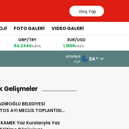
Giriş Yap
OJİ
FOTO GALERİ
VIDEO GALERİ
GBP/TRY
EUR/USD
BREN
64,2440
1,1556
79,82
0,20%
0,03%
0,
19 Mart 2026 - 13:54
İstanbul
24 °
Toptaş, Bayramda Personeliyle Bir 
Açık
k Gelişmeler
DİROĞLU BELEDİYESİ
TOS AYI MECLİS TOPLANTISI
KLEŞTİRİLDİ
KAMEK Yaz Kurslarıyla Yaz