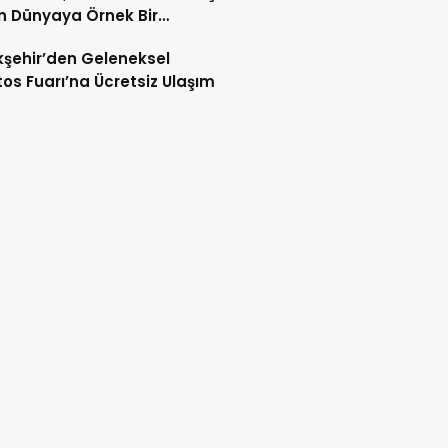
 Dünyaya Örnek Bir
en İnşa Başarısı Sergiliyor”
şehir’den Geleneksel
os Fuarı’na Ücretsiz Ulaşım