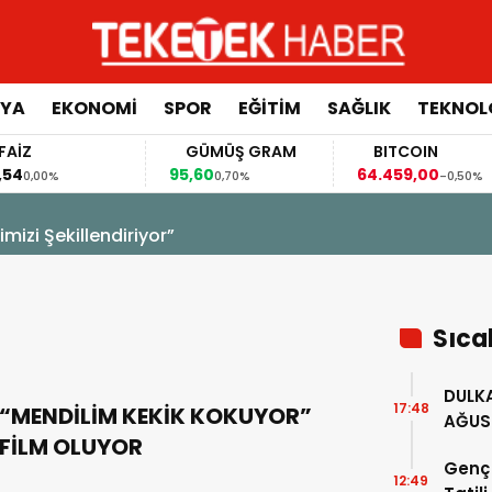
YA
EKONOMİ
SPOR
EĞİTİM
SAĞLIK
TEKNOL
FAİZ
GÜMÜŞ GRAM
BITCOIN
,54
95,60
64.459,00
0,00%
0,70%
-0,50%
izi Şekillendiriyor”
Sıca
DULKA
17:48
“MENDİLİM KEKİK KOKUYOR”
AĞUS
FİLM OLUYOR
GERÇE
Genç 
12:49