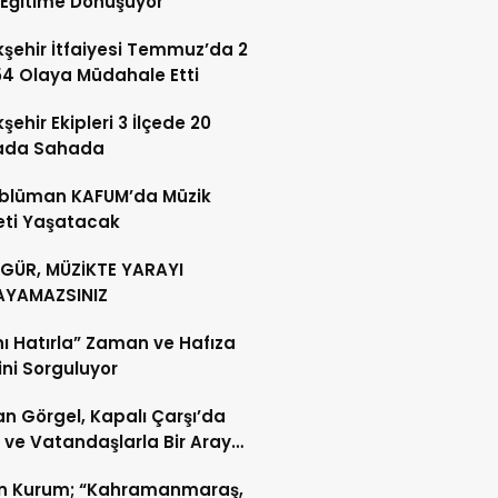
i Eğitime Dönüşüyor
şehir İtfaiyesi Temmuz’da 2
54 Olaya Müdahale Etti
şehir Ekipleri 3 İlçede 20
ada Sahada
blüman KAFUM’da Müzik
eti Yaşatacak
 GÜR, MÜZİKTE YARAYI
AYAMAZSINIZ
nı Hatırla” Zaman ve Hafıza
sini Sorguluyor
n Görgel, Kapalı Çarşı’da
 ve Vatandaşlarla Bir Araya
n Kurum; “Kahramanmaraş,