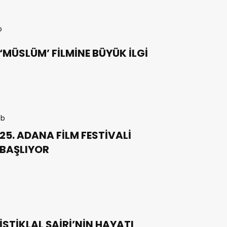
‘MÜSLÜM’ FİLMİNE BÜYÜK İLGİ
25. ADANA FİLM FESTİVALİ
BAŞLIYOR
İSTİKLAL ŞAİRİ’NİN HAYATI