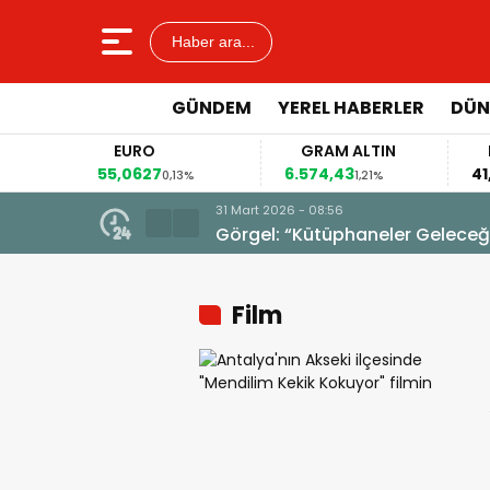
Haber ara...
GÜNDEM
YEREL HABERLER
DÜN
EURO
GRAM ALTIN
55,0627
6.574,43
41
%
0,13%
1,21%
31 Mart 2026 - 08:56
Görgel: “Kütüphaneler Geleceğim
Film