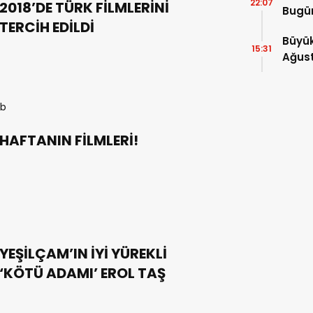
22:07
2018’DE TÜRK FİLMLERİNİ
Bugün
TERCİH EDİLDİ
Yenid
Büyük
15:31
Ağust
HAFTANIN FİLMLERİ!
YEŞİLÇAM’IN İYİ YÜREKLİ
‘KÖTÜ ADAMI’ EROL TAŞ