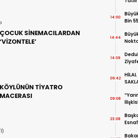
Tatil
Büyük
14:00
Bin 5
ÇOCUK SİNEMACILARDAN
Büyük
14:44
‘VİZONTELE’
Nokt
Dedu
14:09
Ziyaf
HİLAL
09:42
SAKL
KÖYLÜNÜN TİYATRO
MACERASI
“Yarı
09:08
İlişki
Başka
23:08
Esnaf
Geldi
Baka