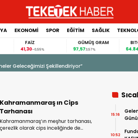
YA
EKONOMİ
SPOR
EĞİTİM
SAĞLIK
TEKNOL
FAİZ
GÜMÜŞ GRAM
BITCOI
41,30
97,57
64.844,0
-0,55%
3,57%
izi Şekillendiriyor”
Sıca
Kahramanmaraş ın Cips
Tarhanası
Gelen
15:16
Günü 
Kahramanmaraş’ın meşhur tarhanası,
Deva
çerezlik olarak cips inceliğinde de
Funda
üretiliyor.
10:52