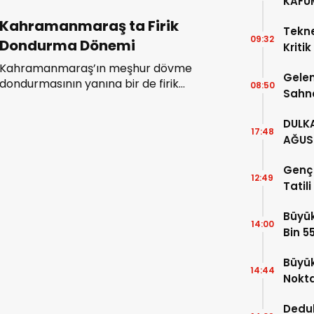
KAFU
Kahramanmaraş ta Firik
Tekne
09:32
Dondurma Dönemi
Kritik
Edin!
Kahramanmaraş’ın meşhur dövme
Gelen
dondurmasının yanına bir de firik
08:50
Sahn
dondurma geldi.
DULKA
17:48
AĞUS
GERÇE
Genç 
12:49
Tatil
Büyük
14:00
Bin 5
Büyük
14:44
Nokt
Dedu