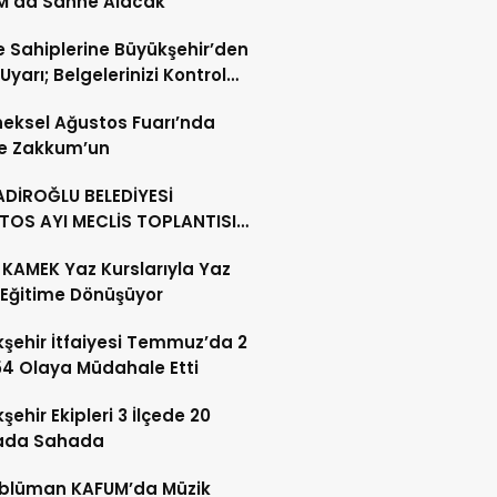
M’da Sahne Alacak
 Sahiplerine Büyükşehir’den
 Uyarı; Belgelerinizi Kontrol
eksel Ağustos Fuarı’nda
e Zakkum’un
DİROĞLU BELEDİYESİ
TOS AYI MECLİS TOPLANTISI
KLEŞTİRİLDİ
KAMEK Yaz Kurslarıyla Yaz
i Eğitime Dönüşüyor
şehir İtfaiyesi Temmuz’da 2
54 Olaya Müdahale Etti
şehir Ekipleri 3 İlçede 20
ada Sahada
blüman KAFUM’da Müzik