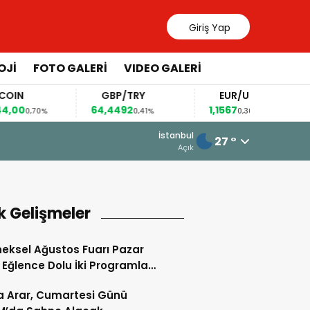
Giriş Yap
OJİ
FOTO GALERİ
VIDEO GALERİ
N
GBP/TRY
EUR/USD
0
64,4492
1,1567
0,70%
0,41%
0,36%
19 Mart 2026 - 13:54
İstanbul
27 °
Toptaş, Bayramda Personeliyle Bir 
Açık
k Gelişmeler
eksel Ağustos Fuarı Pazar
Eğlence Dolu İki Programla
m Edecek
 Arar, Cumartesi Günü