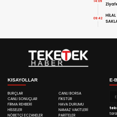
14:09
Ziyaf
HİLAL
09:42
SAKL
KISAYOLLAR
E-
BURÇLAR
CANLI BORSA
CANLI SONUÇLAR
FİKSTÜR
FİRMA REHBERİ
HAVA DURUMU
tek
HİSSELER
NAMAZ VAKİTLERİ
tara
NÖBETÇİ ECZANELER
PARİTELER