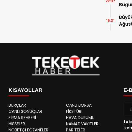
22:07
Bugün
Yenid
Büyük
15:31
Ağust
KISAYOLLAR
E-
BURÇLAR
CANLI BORSA
CANLI SONUÇLAR
FİKSTÜR
FİRMA REHBERİ
HAVA DURUMU
tek
HİSSELER
NAMAZ VAKİTLERİ
tara
NÖBETÇİ ECZANELER
PARİTELER