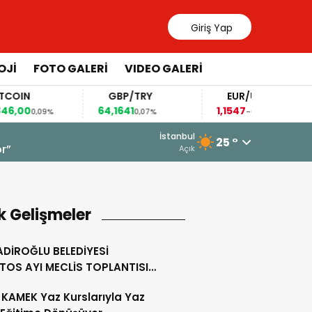
Giriş Yap
OJİ
FOTO GALERİ
VIDEO GALERİ
IN
GBP/TRY
EUR/USD
00
64,1641
1,1547
0,09%
0,07%
-0,05%
19 Mart 2026 - 13:54
İstanbul
25 °
Toptaş, Bayramda Personeliyle Bir 
Açık
k Gelişmeler
DİROĞLU BELEDİYESİ
TOS AYI MECLİS TOPLANTISI
KLEŞTİRİLDİ
KAMEK Yaz Kurslarıyla Yaz