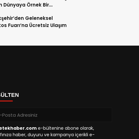
 Dünyaya Örnek Bir
en İnşa Başarısı Sergiliyor”
şehir’den Geleneksel
os Fuarı’na Ücretsiz Ulaşım
BÜLTEN
etekhaber.com
e-bültenine abone olarak,
fınıza haber, duyuru ve kampanya içerikli e-