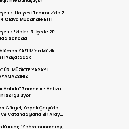
i Eğitime Dönüşüyor
şehir İtfaiyesi Temmuz’da 2
54 Olaya Müdahale Etti
şehir Ekipleri 3 İlçede 20
ada Sahada
blüman KAFUM’da Müzik
eti Yaşatacak
 GÜR, MÜZİKTE YARAYI
AYAMAZSINIZ
nı Hatırla” Zaman ve Hafıza
sini Sorguluyor
n Görgel, Kapalı Çarşı’da
 ve Vatandaşlarla Bir Araya
n Kurum; “Kahramanmaraş,