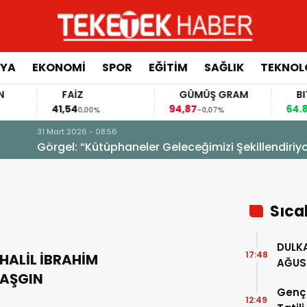
YA
EKONOMİ
SPOR
EĞİTİM
SAĞLIK
TEKNOL
FAİZ
GÜMÜŞ GRAM
BITCO
41,54
94,87
64.846,
0,00%
-0,07%
izi Şekillendiriyor”
Sıca
DULKA
17:48
HALİL İBRAHİM
AĞUS
AŞGIN
GERÇE
Genç 
12:49