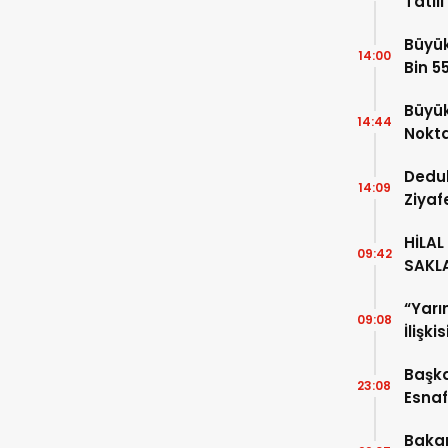
Tatil
Büyük
14:00
Bin 5
Büyük
14:44
Nokt
Dedu
14:09
Ziyaf
HİLAL
09:42
SAKL
“Yarı
09:08
İlişki
Başka
23:08
Esnaf
Geldi
Baka