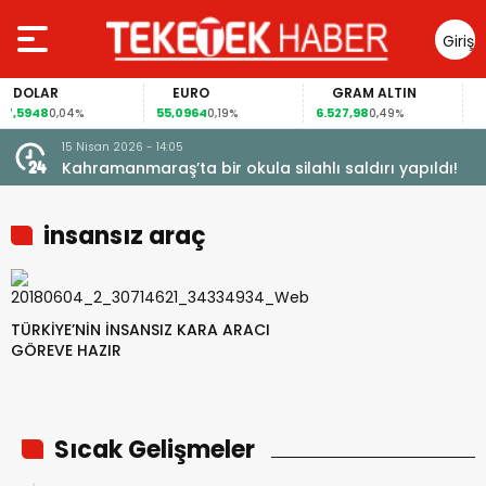
Giriş
Yap
DOLAR
EURO
GRAM ALTIN
,5948
55,0964
6.527,98
41,
0,04%
0,19%
0,49%
15 Nisan 2026 - 14:05
Kahramanmaraş’ta bir okula silahlı saldırı yapıldı!
insansız araç
TÜRKİYE’NİN İNSANSIZ KARA ARACI
GÖREVE HAZIR
Sıcak Gelişmeler