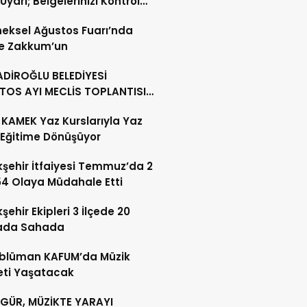
 Uyarı; Belgelerinizi Kontrol
eksel Ağustos Fuarı’nda
e Zakkum’un
DİROĞLU BELEDİYESİ
TOS AYI MECLİS TOPLANTISI
KLEŞTİRİLDİ
KAMEK Yaz Kurslarıyla Yaz
i Eğitime Dönüşüyor
şehir İtfaiyesi Temmuz’da 2
54 Olaya Müdahale Etti
şehir Ekipleri 3 İlçede 20
ada Sahada
blüman KAFUM’da Müzik
eti Yaşatacak
 GÜR, MÜZİKTE YARAYI