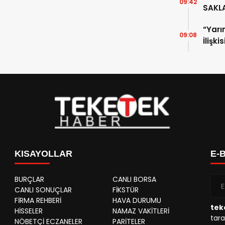
09:42
SAKL
“Yarı
09:08
İlişki
KISAYOLLAR
E-
BURÇLAR
CANLI BORSA
CANLI SONUÇLAR
FİKSTÜR
FİRMA REHBERİ
HAVA DURUMU
tek
HİSSELER
NAMAZ VAKİTLERİ
tara
NÖBETÇİ ECZANELER
PARİTELER