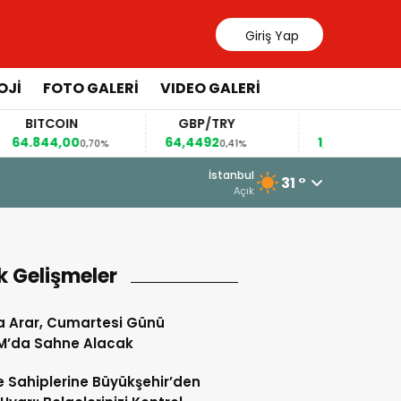
Giriş Yap
OJİ
FOTO GALERİ
VIDEO GALERİ
ITCOIN
GBP/TRY
EUR/USD
844,00
64,4492
1,1567
0,70%
0,41%
0,36%
İstanbul
31 °
i Şekillendiriyor”
Açık
k Gelişmeler
 Arar, Cumartesi Günü
M’da Sahne Alacak
 Sahiplerine Büyükşehir’den