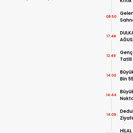
Kritik
akalanarak gözaltına alındı.
Edin!
Gelen
08:50
Sahn
DULKA
17:48
AĞUS
GERÇE
Genç 
12:49
Tatil
Büyük
14:00
Bin 5
Büyük
14:44
Nokt
Dedu
14:09
Ziyaf
HİLAL