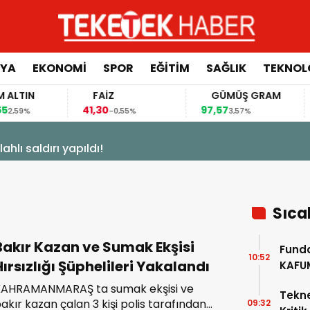
YA
EKONOMİ
SPOR
EĞİTİM
SAĞLIK
TEKNOL
IN
FAİZ
GÜMÜŞ GRAM
B
41,30
97,57
64.
%
-0,55%
3,57%
31 Mart 2026 - 08:56
Görgel: “Kütüphaneler Geleceğimiz
Sıca
Bakır Kazan ve Sumak Ekşisi
Funda
10:52
Hırsızlığı Şüphelileri Yakalandı
KAFU
KAHRAMANMARAŞ ta sumak ekşisi ve
Tekne
akır kazan çalan 3 kişi polis tarafından
09:32