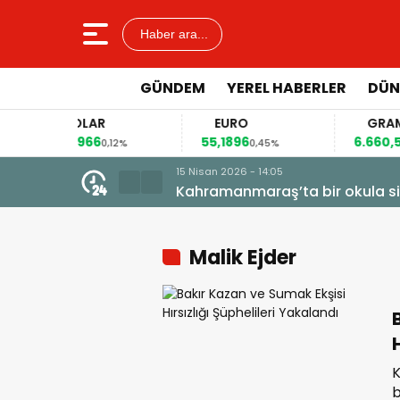
Haber ara...
GÜNDEM
YEREL HABERLER
DÜN
DOLAR
EURO
GRAM ALT
47,6966
55,1896
6.660,55
0,12%
0,45%
2,59
lahlı saldırı yapıldı!
Malik Ejder
b