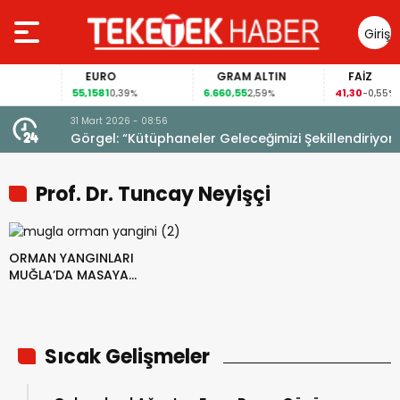
Giriş
Yap
EURO
GRAM ALTIN
FAİZ
55,1581
6.660,55
41,30
0,39%
2,59%
-0,55%
31 Mart 2026 - 08:56
ıldı!
Görgel: “Kütüphaneler Geleceğimizi Şekillendiriyor”
Prof. Dr. Tuncay Neyişçi
ORMAN YANGINLARI
MUĞLA’DA MASAYA
YATIRILACAK
Sıcak Gelişmeler