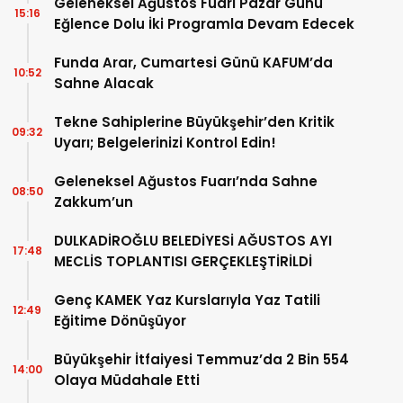
Geleneksel Ağustos Fuarı Pazar Günü
15:16
Eğlence Dolu İki Programla Devam Edecek
Funda Arar, Cumartesi Günü KAFUM’da
10:52
Sahne Alacak
Tekne Sahiplerine Büyükşehir’den Kritik
09:32
Uyarı; Belgelerinizi Kontrol Edin!
Geleneksel Ağustos Fuarı’nda Sahne
08:50
Zakkum’un
DULKADİROĞLU BELEDİYESİ AĞUSTOS AYI
17:48
MECLİS TOPLANTISI GERÇEKLEŞTİRİLDİ
Genç KAMEK Yaz Kurslarıyla Yaz Tatili
12:49
Eğitime Dönüşüyor
Büyükşehir İtfaiyesi Temmuz’da 2 Bin 554
14:00
Olaya Müdahale Etti