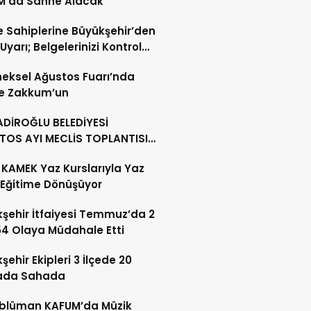
M’da Sahne Alacak
 Sahiplerine Büyükşehir’den
 Uyarı; Belgelerinizi Kontrol
eksel Ağustos Fuarı’nda
e Zakkum’un
DİROĞLU BELEDİYESİ
TOS AYI MECLİS TOPLANTISI
KLEŞTİRİLDİ
KAMEK Yaz Kurslarıyla Yaz
i Eğitime Dönüşüyor
şehir İtfaiyesi Temmuz’da 2
54 Olaya Müdahale Etti
şehir Ekipleri 3 İlçede 20
ada Sahada
blüman KAFUM’da Müzik