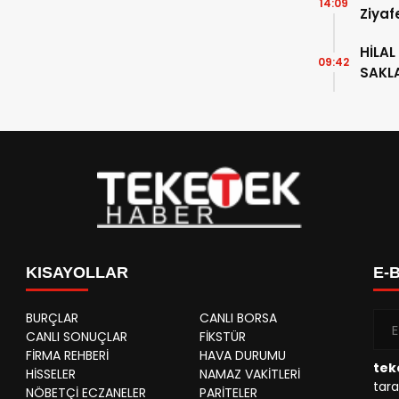
14:09
Ziyaf
HİLAL
09:42
SAKL
KISAYOLLAR
E-
BURÇLAR
CANLI BORSA
CANLI SONUÇLAR
FİKSTÜR
FİRMA REHBERİ
HAVA DURUMU
tek
HİSSELER
NAMAZ VAKİTLERİ
tara
NÖBETÇİ ECZANELER
PARİTELER