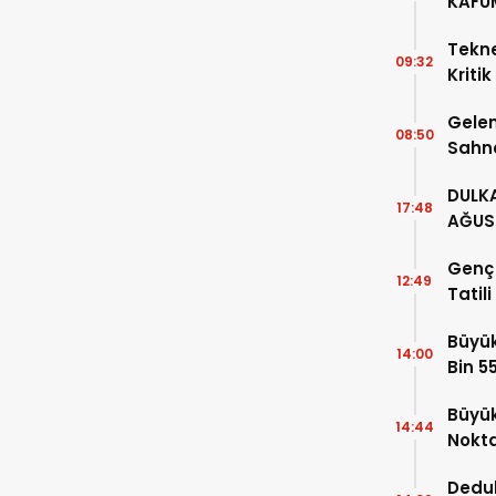
KAFU
Tekne
09:32
Kritik
Edin!
Gelen
08:50
Sahn
DULKA
17:48
AĞUS
GERÇE
Genç 
12:49
Tatil
Büyük
14:00
Bin 5
Büyük
14:44
Nokt
Dedu