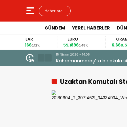
Haber ara...
GÜNDEM
YEREL HABERLER
DÜN
DOLAR
EURO
GRAM ALT
47,6966
55,1896
6.660,55
0,12%
0,45%
2,5
6 - 14:05
araş’ta bir okula silahlı saldırı yapıldı!
Uzaktan Komutalı Sta