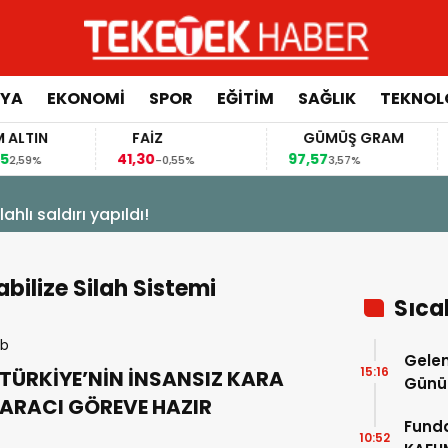
YA
EKONOMİ
SPOR
EĞİTİM
SAĞLIK
TEKNOL
IN
FAİZ
GÜMÜŞ GRAM
41,30
97,57
64
9%
-0,55%
3,57%
31 Mart 2026 - 08:
Görgel: “Kütü
bilize Silah Sistemi
Sıca
Gelen
15:16
TÜRKİYE’NİN İNSANSIZ KARA
Günü 
ARACI GÖREVE HAZIR
Deva
Funda
10:52