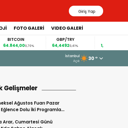
Giriş Yap
OJİ
FOTO GALERİ
VIDEO GALERİ
BITCOIN
GBP/TRY
EUR/USD
.844,00
64,4492
1,1567
0,70%
0,41%
0,36%
56
İstanbul
30 °
phaneler Geleceğimizi Şekillendiriyor”
Açık
k Gelişmeler
eksel Ağustos Fuarı Pazar
Eğlence Dolu İki Programla
m Edecek
 Arar, Cumartesi Günü