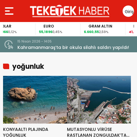
Giriş
Yap
LAR
EURO
GRAM ALTIN
FAİZ
66
55,1896
6.660,55
41,30
0,12%
0,45%
2,59%
-0
15 Nisan 2026 - 14:05
Kahramanmaraş’ta bir okula silahlı saldırı yapıldı!
yoğunluk
KONYAALTI PLAJINDA
MUTASYONLU VİRÜSE
YOĞUNLUK
RASTLANAN ZONGULDAK’TA