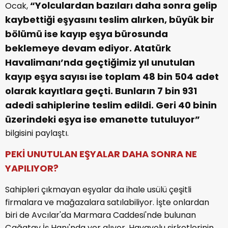
“Yolculardan bazıları daha sonra gelip
Ocak,
kaybettiği eşyasını teslim alırken, büyük bir
bölümü ise kayıp eşya bürosunda
beklemeye devam ediyor. Atatürk
Havalimanı’nda geçtiğimiz yıl unutulan
kayıp eşya sayısı ise toplam 48 bin 504 adet
olarak kayıtlara geçti. Bunların 7 bin 931
adedi sahiplerine teslim edildi. Geri 40 binin
üzerindeki eşya ise emanette tutuluyor”
bilgisini paylaştı.
PEKİ UNUTULAN EŞYALAR DAHA SONRA NE
YAPILIYOR?
Sahipleri çıkmayan eşyalar da ihale usülü çeşitli
firmalara ve mağazalara satılabiliyor. İşte onlardan
biri de Avcılar'da Marmara Caddesi'nde bulunan
Çağatay İş Hanı'nda yer alıyor. Havayolu şirketlerinin