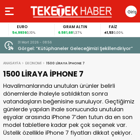
Giriş
Yap
EURO
GRAM ALTIN
FAİZ
54,9936
6.581,68
41,53
0,10%
1,37%
0,00%
31 Mart 2026 - 08:56
ıldı!
Görgel: “Kütüphaneler Geleceğimizi Şekillendiriyor”
ANASAYFA
EKONOMİ
1500 LİRAYA İPHONE 7
1500 LİRAYA İPHONE 7
Havalimanlarında unutulan ürünler belirli
dönemlerde ihaleyle satıldıktan sonra
vatandaşların beğenisine sunuluyor. Geçtiğimiz
günlerde yapılan ihale sonucunda unutulan
eşyalar arasında iPhone 7’den tutun da en son
model tabletlere kadar pek çok seçenek var.
Üstelik özellikle iPhone 7 fiyatları dikkat çekiyor.