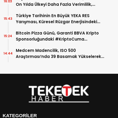
16:03
On Yılda Ülkeyi Daha Fazla Verimlilik,
Rekabet Gücü ve Kapsayıcı Kalkınmaya
Türkiye Tarihinin En Büyük YEKA RES
Ulaştıracak Yol Haritasını Çiziyor
15:43
Yarışması, Küresel Rüzgar Enerjisindeki
Rekor Büyüme Dönemine Denk Geldi
Bitcoin Pizza Günü, Garanti BBVA Kripto
15:24
Sponsorluğundaki #KriptoCuma
Etkinliğinde Kutlandı
Medcem Madencilik, ISO 500
14:44
Araştırması’nda 39 Basamak Yükselerek
Türkiye’nin En Büyük Sanayi Kuruluşları
Arasında 156. Sıraya Yükseldi
KATEGORİLER