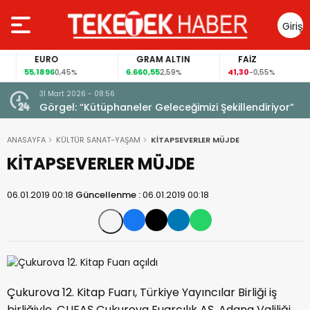
Giriş
Yap
EURO
GRAM ALTIN
FAİZ
55,1896
6.660,55
41,30
0,45%
2,59%
-0,55%
31 Mart 2026 - 08:56
ıldı!
Görgel: “Kütüphaneler Geleceğimizi Şekillendiriyor”
ANASAYFA
KÜLTÜR SANAT-YAŞAM
KİTAPSEVERLER MÜJDE
KİTAPSEVERLER MÜJDE
06.01.2019 00:18
Güncellenme :
06.01.2019 00:18
Çukurova 12. Kitap Fuarı, Türkiye Yayıncılar Birliği iş
birliğiyle, ÇUFAŞ Çukurova Fuarcılık AŞ, Adana Valiliği