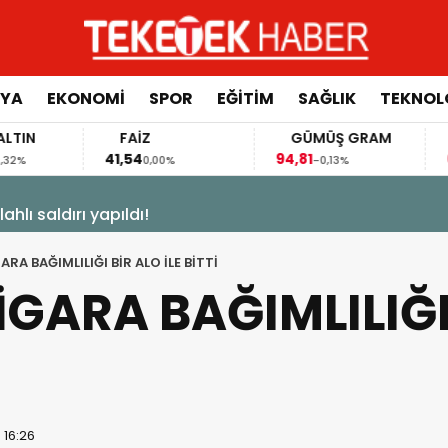
YA
EKONOMİ
SPOR
EĞİTİM
SAĞLIK
TEKNOL
FAİZ
GÜMÜŞ GRAM
BITC
41,54
94,81
64.764
0,00%
-0,13%
izi Şekillendiriyor”
ARA BAĞIMLILIĞI BİR ALO İLE BİTTİ
SİGARA BAĞIMLILIĞI
 16:26