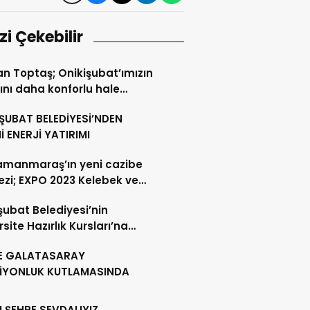
izi Çekebilir
n Toptaş; Onikişubat’ımızın
rını daha konforlu hale
eceğiz
ŞUBAT BELEDİYESİ’NDEN
İ ENERJİ YATIRIMI
amanmaraş’ın yeni cazibe
zi; EXPO 2023 Kelebek ve
Böceği Bahçesi
şubat Belediyesi’nin
rsite Hazırlık Kursları’na
rular başladı
E GALATASARAY
İYONLUK KUTLAMASINDA
U ŞEHRE SEVDALIYIZ