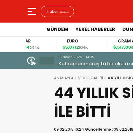
Haber ara...
GÜNDEM
YEREL HABERLER
DÜN
DOLAR
EURO
GRAM ALTIN
7,5954
55,0712
6.517,00
0,04%
0,14%
0,32%
31 Mart 2026 - 08:56
Görgel: “Kütüphaneler Geleceğim
ANASAYFA
VIDEO GALERİ
44 YILLIK SİG
44 YILLIK 
İLE BİTTİ
09.02.2018 16:24
Güncellenme :
09.02.2018