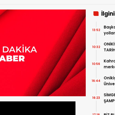
İlgin
Başka
13:52
yolla
getir
ONİKİ
10:32
TARİH
Kahr
10:56
merke
Uğur 
Oniki
16:44
Ünive
başvu
SİMG
16:23
ŞAMP
BİZ B
17:16