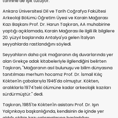
tarihine de ışık tutuyor.
Ankara Üniversitesi Dil ve Tarih Coğrafya Fakültesi
Arkeoloji Bölümü Öğretim Üyesi ve Karain Mağarası
Kazı Başkanı Prof. Dr. Harun Taşkıran, AA muhabirine
yaptığı açıklamada, Karain Mağarası ile ilgili ilk bilgilere
20. yüzyıl başlarında Antalya'ya gelen İtalyan
seyyahlarda rastlandığını söyledi.
Seyyahların daha çok mağaranın dış duvarlarında yer
alan Grekçe adak kitabeleriyle ilgilendiğini belirten
Taşkıran, "Mağaranın asıl bulunuşu ve bilim dünyasına
tanıtılması merhum hocamız Prof. Dr. İsmail Kılıç
Kökten'in çabalarıyla 1946'da olmuştur. Kökten,
aralıklarla 1974'teki ölümüne kadar arkeolojik kazıları
sürdürmüştür." dedi.
Taşkıran, 1985'te Kökten'in asistanı Prof. Dr. Işın
Yalçınkaya başkanlığında, kendisinin de içinde yer
aldığı ekibin kazı çalışmalarına başladığını