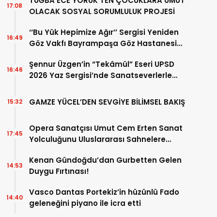
TUĞBA ECE YÖRÜK’TEN ÇOCUKLARA UMUT
17:08
OLACAK SOSYAL SORUMLULUK PROJESİ
‘‘Bu Yük Hepimize Ağır’’ Sergisi Yeniden
16:49
Göz Vakfı Bayrampaşa Göz Hastanesi
Sergi Salonu’nda Sanatseverlerle Buluştu
Şennur Üzgen’in “Tekâmül” Eseri UPSD
16:46
2026 Yaz Sergisi’nde Sanatseverlerle
Buluştu
GAMZE YÜCEL’DEN SEVGİYE BİLİMSEL BAKIŞ
15:32
Opera Sanatçısı Umut Cem Erten Sanat
17:45
Yolculuğunu Uluslararası Sahnelere
Taşıyor
Kenan Gündoğdu’dan Gurbetten Gelen
14:53
Duygu Fırtınası!
Vasco Dantas Portekiz’in hüzünlü Fado
14:40
geleneğini piyano ile icra etti