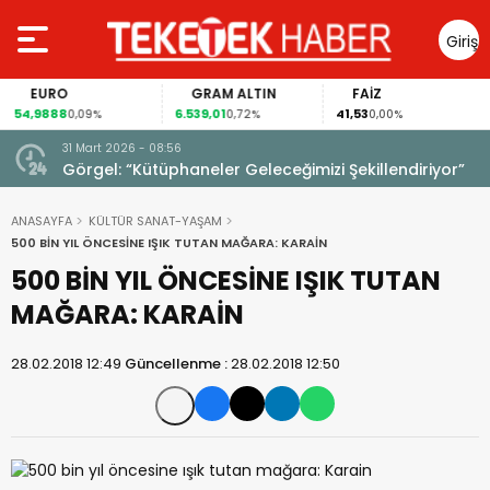
Giriş
Yap
EURO
GRAM ALTIN
FAİZ
54,9888
6.539,01
41,53
0,09%
0,72%
0,00%
31 Mart 2026 - 08:56
ıldı!
Görgel: “Kütüphaneler Geleceğimizi Şekillendiriyor”
ANASAYFA
KÜLTÜR SANAT-YAŞAM
500 BİN YIL ÖNCESİNE IŞIK TUTAN MAĞARA: KARAİN
500 BİN YIL ÖNCESİNE IŞIK TUTAN
MAĞARA: KARAİN
28.02.2018 12:49
Güncellenme :
28.02.2018 12:50