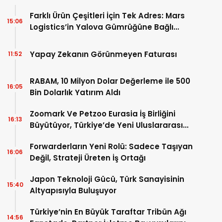
Farklı Ürün Çeşitleri İçin Tek Adres: Mars
15:06
Logistics’in Yalova Gümrüğüne Bağlı
Antreposu İstanbul’da Hizmet Veriyor
Yapay Zekanın Görünmeyen Faturası
11:52
RABAM, 10 Milyon Dolar Değerleme ile 500
16:05
Bin Dolarlık Yatırım Aldı
Zoomark Ve Petzoo Eurasia İş Birliğini
16:13
Büyütüyor, Türkiye’de Yeni Uluslararası
Fuar Dönemi Başlıyor
Forwarderların Yeni Rolü: Sadece Taşıyan
16:06
Değil, Strateji Üreten İş Ortağı
Japon Teknoloji Gücü, Türk Sanayisinin
15:40
Altyapısıyla Buluşuyor
Türkiye’nin En Büyük Taraftar Tribün Ağı
14:56