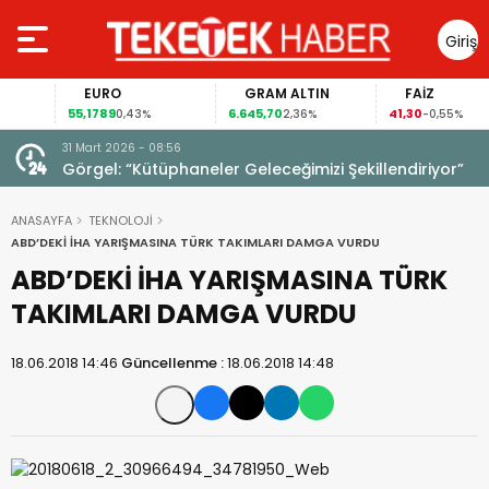
Giriş
Yap
EURO
GRAM ALTIN
FAİZ
55,1789
6.645,70
41,30
0,43%
2,36%
-0,55%
31 Mart 2026 - 08:56
ıldı!
Görgel: “Kütüphaneler Geleceğimizi Şekillendiriyor”
ANASAYFA
TEKNOLOJİ
ABD’DEKİ İHA YARIŞMASINA TÜRK TAKIMLARI DAMGA VURDU
ABD’DEKİ İHA YARIŞMASINA TÜRK
TAKIMLARI DAMGA VURDU
18.06.2018 14:46
Güncellenme :
18.06.2018 14:48