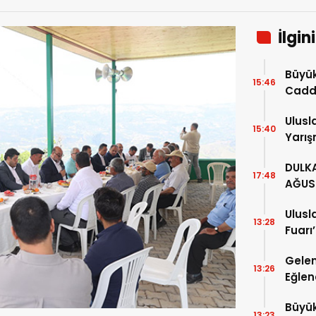
İlgin
Büyük
15:46
Cadde
Serim
Ulusl
15:40
Yarış
Kesti
DULKA
17:48
AĞUS
GERÇE
Ulusl
13:28
Fuarı
Yaşa
Gelen
13:26
Eğlen
Büyük
13:23