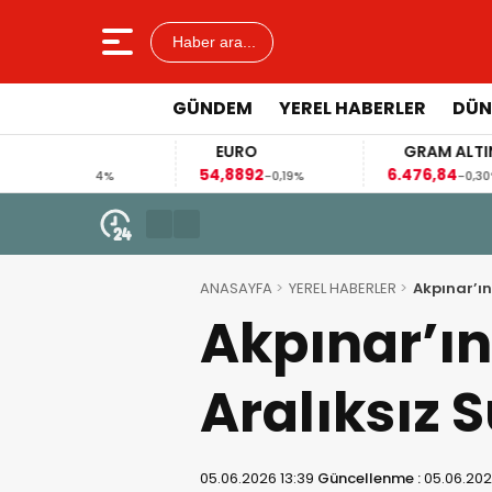
Haber ara...
GÜNDEM
YEREL HABERLER
DÜN
EURO
GRAM ALTIN
54,8892
6.476,84
41
04%
-0,19%
-0,30%
31 Mart 2026 - 08:56
Görgel: “Kütüphaneler Geleceğim
ANASAYFA
YEREL HABERLER
Akpınar’ın
Akpınar’ı
Aralıksız 
05.06.2026 13:39
Güncellenme :
05.06.202