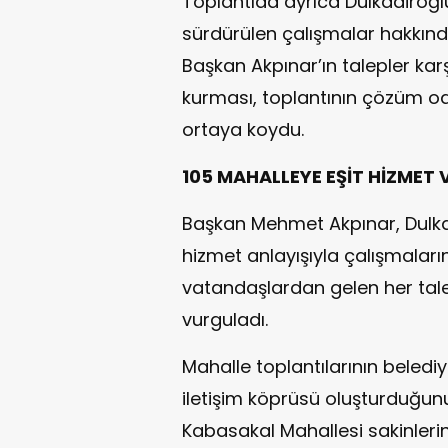
Toplantıda ayrıca Dulkadiroğlu
sürdürülen çalışmalar hakkında 
Başkan Akpınar’ın talepler karş
kurması, toplantının çözüm od
ortaya koydu.
105 MAHALLEYE EŞİT HİZMET
Başkan Mehmet Akpınar, Dulka
hizmet anlayışıyla çalışmaları
vatandaşlardan gelen her taleb
vurguladı.
Mahalle toplantılarının beledi
iletişim köprüsü oluşturduğun
Kabasakal Mahallesi sakinlerine