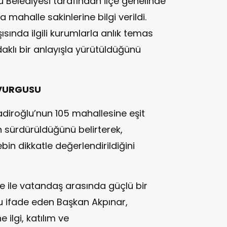
 Belediyesi tarafından ilçe genelinde
mahalle sakinlerine bilgi verildi.
ısında ilgili kurumlarla anlık temas
aklı bir anlayışla yürütüldüğünü
 VURGUSU
diroğlu’nun 105 mahallesine eşit
n sürdürüldüğünü belirterek,
in dikkatle değerlendirildiğini
ye ile vatandaş arasında güçlü bir
u ifade eden Başkan Akpınar,
 ilgi, katılım ve