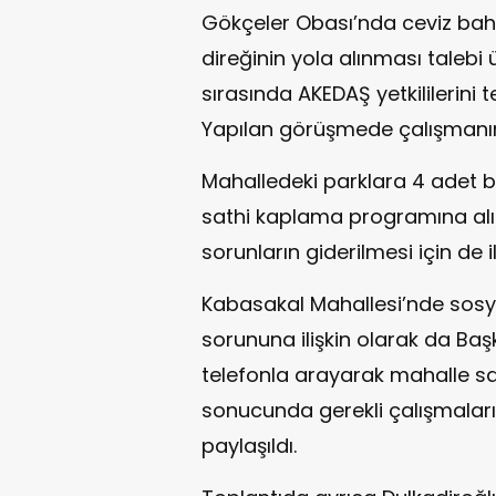
Gökçeler Obası’nda ceviz bahç
direğinin yola alınması talebi
sırasında AKEDAŞ yetkililerini t
Yapılan görüşmede çalışmanın y
Mahalledeki parklara 4 adet ba
sathi kaplama programına al
sorunların giderilmesi için de il
Kabasakal Mahallesi’nde sosya
sorununa ilişkin olarak da Başk
telefonla arayarak mahalle saki
sonucunda gerekli çalışmaları
paylaşıldı.