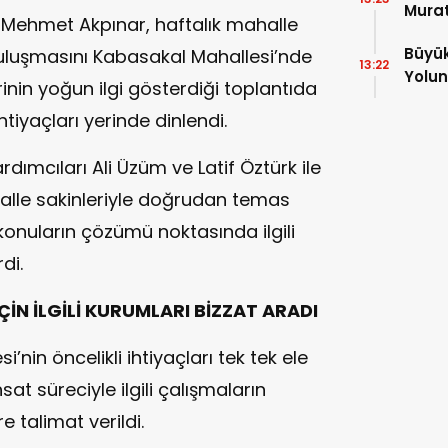
Murat
 Mehmet Akpınar, haftalık mahalle
Hazırl
Büyük
buluşmasını Kabasakal Mahallesi’nde
13:22
Yolun
rinin yoğun ilgi gösterdiği toplantıda
htiyaçları yerinde dinlendi.
dımcıları Ali Üzüm ve Latif Öztürk ile
halle sakinleriyle doğrudan temas
 konuların çözümü noktasında ilgili
di.
ÇİN İLGİLİ KURUMLARI BİZZAT ARADI
nin öncelikli ihtiyaçları tek tek ele
at süreciyle ilgili çalışmaların
re talimat verildi.