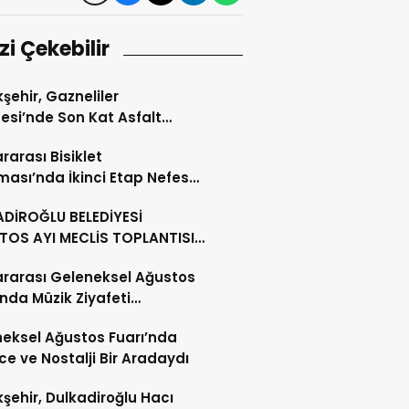
izi Çekebilir
şehir, Gazneliler
si’nde Son Kat Asfalt
ini Sürdürüyor
ararası Bisiklet
ması’nda İkinci Etap Nefes
DİROĞLU BELEDİYESİ
TOS AYI MECLİS TOPLANTISI
KLEŞTİRİLDİ
ararası Geleneksel Ağustos
’nda Müzik Ziyafeti
nacak
eksel Ağustos Fuarı’nda
ce ve Nostalji Bir Aradaydı
şehir, Dulkadiroğlu Hacı