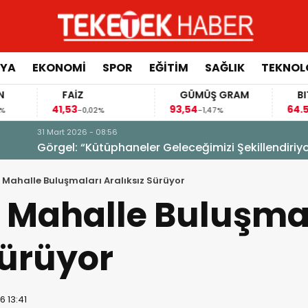
YA
EKONOMİ
SPOR
EĞİTİM
SAĞLIK
TEKNOL
FAİZ
GÜMÜŞ GRAM
BITCOIN
,53
93,54
64.594,00
-0,02%
-1,47%
-0,30%
izi Şekillendiriyor”
 Mahalle Buluşmaları Aralıksız Sürüyor
n Mahalle Buluşma
Sürüyor
6 13:41