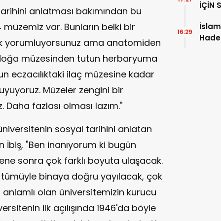
İÇİN 
l tarihini anlatması bakımından bu
müzemiz var. Bunların belki bir
İsla
16:29
Hade
arak yorumluyorsunuz ama anatomiden
 doğa müzesinden tutun herbaryuma
un eczacılıktaki ilaç müzesine kadar
yuyoruz. Müzeler zengini bir
z. Daha fazlası olması lazım."
niversitenin sosyal tarihini anlatan
n İbiş, "Ben inanıyorum ki bugün
ne sonra çok farklı boyuta ulaşacak.
i tümüyle binaya doğru yayılacak, çok
 anlamlı olan üniversitemizin kurucu
ersitenin ilk açılışında 1946'da böyle