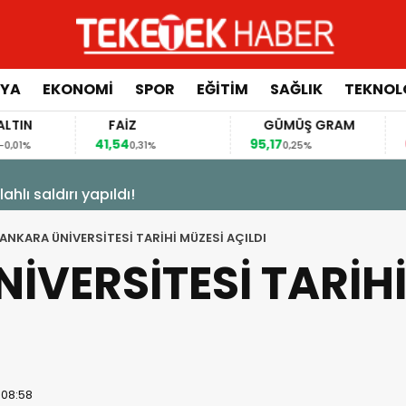
YA
EKONOMİ
SPOR
EĞİTİM
SAĞLIK
TEKNOL
FAİZ
GÜMÜŞ GRAM
BITC
41,54
95,17
64.644
0,31%
0,25%
izi Şekillendiriyor”
ANKARA ÜNİVERSİTESİ TARİHİ MÜZESİ AÇILDI
İVERSİTESİ TARİHİ
 08:58