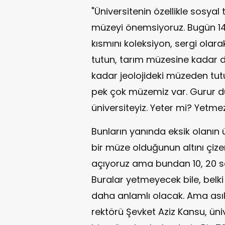
"Üniversitenin özellikle sosya
müzeyi önemsiyoruz. Bugün 14 
kısmını koleksiyon, sergi ol
tutun, tarım müzesine kadar
kadar jeolojideki müzeden tut
pek çok müzemiz var. Gurur du
üniversiteyiz. Yeter mi? Yetme
Bunların yanında eksik olanın ü
bir müze olduğunun altını çize
açıyoruz ama bundan 10, 20 se
Buralar yetmeyecek bile, belk
daha anlamlı olacak. Ama asıl
rektörü Şevket Aziz Kansu, üniv