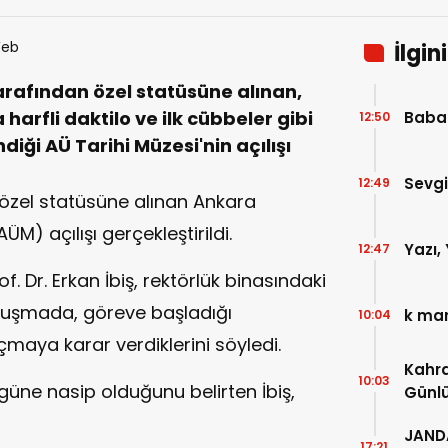
İlgin
arafından özel statüsüne alınan,
harfli daktilo ve ilk cübbeler gibi
Baba
12:50
diği AÜ Tarihi Müzesi'nin açılışı
Sevgi
12:49
 özel statüsüne alınan Ankara
ÜM) açılışı gerçekleştirildi.
Yazı, 
12:47
f. Dr. Erkan İbiş, rektörlük binasındaki
onuşmada, göreve başladığı
k mar
10:04
aya karar verdiklerini söyledi.
Kahr
10:03
güne nasip olduğunu belirten İbiş,
Günl
JAND
17:21