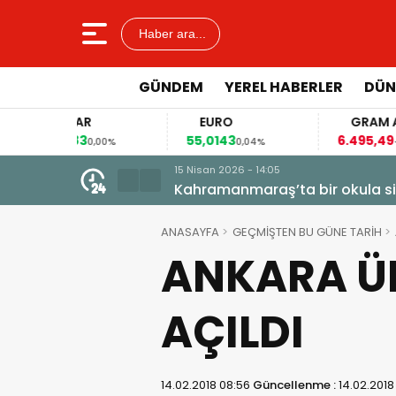
Haber ara...
GÜNDEM
YEREL HABERLER
DÜN
DOLAR
EURO
GRAM ALTIN
7,5783
55,0143
6.495,49
0,00%
0,04%
-0,01%
31 Mart 2026 - 08:56
Görgel: “Kütüphaneler Geleceğim
ANASAYFA
GEÇMİŞTEN BU GÜNE TARİH
ANKARA ÜN
AÇILDI
14.02.2018 08:56
Güncellenme :
14.02.2018