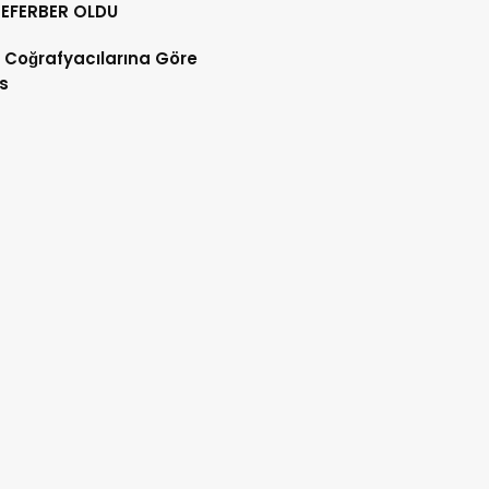
SEFERBER OLDU
m Coğrafyacılarına Göre
s