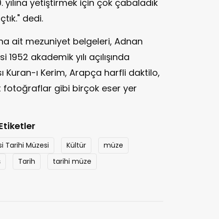
 yılına yetiştirmek için çok çabaladık
tık." dedi.
rına ait mezuniyet belgeleri, Adnan
i 1952 akademik yılı açılışında
Kuran-ı Kerim, Arapça harfli daktilo,
it fotoğraflar gibi birçok eser yer
Etiketler
i Tarihi Müzesi
Kültür
müze
ş
Tarih
tarihi müze