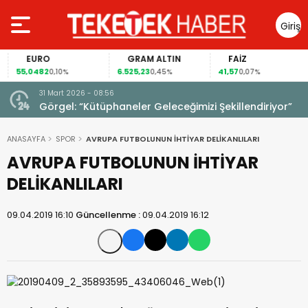
Giriş
Yap
EURO
GRAM ALTIN
FAİZ
55,0482
6.525,23
41,57
0,10%
0,45%
0,07%
31 Mart 2026 - 08:56
ıldı!
Görgel: “Kütüphaneler Geleceğimizi Şekillendiriyor”
ANASAYFA
SPOR
AVRUPA FUTBOLUNUN İHTİYAR DELİKANLILARI
AVRUPA FUTBOLUNUN İHTİYAR
DELİKANLILARI
09.04.2019 16:10
Güncellenme :
09.04.2019 16:12