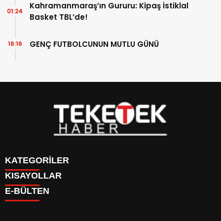
Kahramanmaraş’ın Gururu: Kipaş İstiklal
01:24
Basket TBL’de!
GENÇ FUTBOLCUNUN MUTLU GÜNÜ
16:16
KATEGORİLER
KISAYOLLAR
DÜNYA
E-BÜLTEN
EĞİTİM
BURÇLAR
EKONOMİ
CANLI BORSA
GÜNDEM