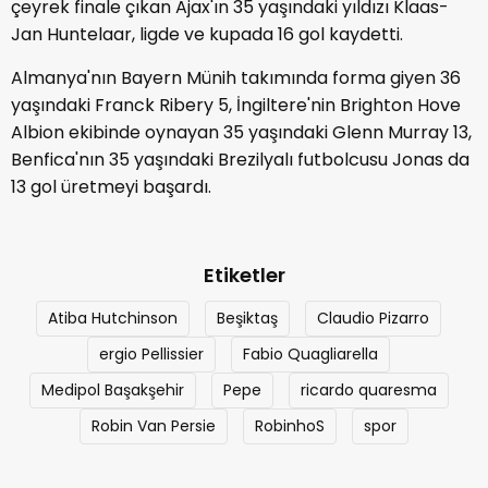
çeyrek finale çıkan Ajax'ın 35 yaşındaki yıldızı Klaas-
Jan Huntelaar, ligde ve kupada 16 gol kaydetti.
Almanya'nın Bayern Münih takımında forma giyen 36
yaşındaki Franck Ribery 5, İngiltere'nin Brighton Hove
Albion ekibinde oynayan 35 yaşındaki Glenn Murray 13,
Benfica'nın 35 yaşındaki Brezilyalı futbolcusu Jonas da
13 gol üretmeyi başardı.
Etiketler
Atiba Hutchinson
Beşiktaş
Claudio Pizarro
ergio Pellissier
Fabio Quagliarella
Medipol Başakşehir
Pepe
ricardo quaresma
Robin Van Persie
RobinhoS
spor