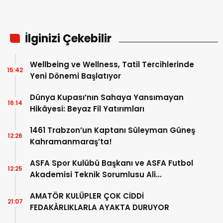
İlginizi Çekebilir
Wellbeing ve Wellness, Tatil Tercihlerinde
15:42
Yeni Dönemi Başlatıyor
Dünya Kupası’nın Sahaya Yansımayan
16:14
Hikâyesi: Beyaz Fil Yatırımları
1461 Trabzon’un Kaptanı Süleyman Güneş
12:26
Kahramanmaraş’ta!
ASFA Spor Kulübü Başkanı ve ASFA Futbol
12:25
Akademisi Teknik Sorumlusu Ali
Serttürk’ten 1 Eylül Mesajı
AMATÖR KULÜPLER ÇOK CİDDİ
21:07
FEDAKÂRLIKLARLA AYAKTA DURUYOR