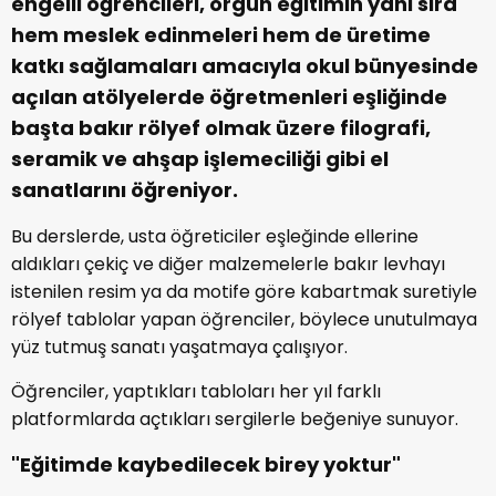
engelli öğrencileri, örgün eğitimin yanı sıra
hem meslek edinmeleri hem de üretime
katkı sağlamaları amacıyla okul bünyesinde
açılan atölyelerde öğretmenleri eşliğinde
başta bakır rölyef olmak üzere filografi,
seramik ve ahşap işlemeciliği gibi el
sanatlarını öğreniyor.
Bu derslerde, usta öğreticiler eşleğinde ellerine
aldıkları çekiç ve diğer malzemelerle bakır levhayı
istenilen resim ya da motife göre kabartmak suretiyle
rölyef tablolar yapan öğrenciler, böylece unutulmaya
yüz tutmuş sanatı yaşatmaya çalışıyor.
Öğrenciler, yaptıkları tabloları her yıl farklı
platformlarda açtıkları sergilerle beğeniye sunuyor.
"Eğitimde kaybedilecek birey yoktur"