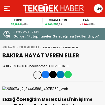
Giriş
Yap
EURO
GRAM ALTIN
FAİZ
55,1896
6.660,55
41,30
0,45%
2,59%
-0,55%
31 Mart 2026 - 08:56
ıldı!
Görgel: “Kütüphaneler Geleceğimizi Şekillendiriyor”
ANASAYFA
YEREL HABERLER
BAKIRA HAYAT VEREN ELLER
BAKIRA HAYAT VEREN ELLER
14.01.2019 16:38
Güncellenme :
14.01.2019 16:39
Elazığ Özel Eğitim Meslek Lisesi'nin işitme