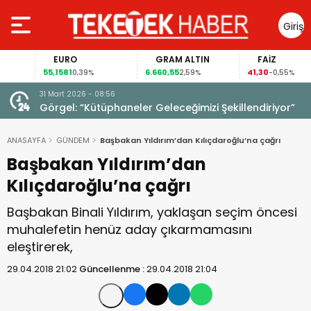
Giriş
Yap
EURO
GRAM ALTIN
FAİZ
55,1581
6.660,55
41,30
0,39%
2,59%
-0,55%
31 Mart 2026 - 08:56
ıldı!
Görgel: “Kütüphaneler Geleceğimizi Şekillendiriyor”
ANASAYFA
GÜNDEM
Başbakan Yıldırım’dan Kılıçdaroğlu’na çağrı
Başbakan Yıldırım’dan
Kılıçdaroğlu’na çağrı
Başbakan Binali Yıldırım, yaklaşan seçim öncesi
muhalefetin henüz aday çıkarmamasını
eleştirerek,
29.04.2018 21:02
Güncellenme :
29.04.2018 21:04