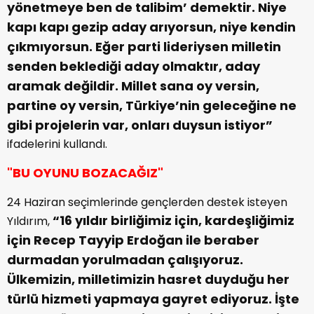
yönetmeye ben de talibim’ demektir. Niye
kapı kapı gezip aday arıyorsun, niye kendin
çıkmıyorsun. Eğer parti lideriysen milletin
senden beklediği aday olmaktır, aday
aramak değildir. Millet sana oy versin,
partine oy versin, Türkiye’nin geleceğine ne
gibi projelerin var, onları duysun istiyor”
ifadelerini kullandı.
"BU OYUNU BOZACAĞIZ"
24 Haziran seçimlerinde gençlerden destek isteyen
“16 yıldır birliğimiz için, kardeşliğimiz
Yıldırım,
için Recep Tayyip Erdoğan ile beraber
durmadan yorulmadan çalışıyoruz.
Ülkemizin, milletimizin hasret duyduğu her
türlü hizmeti yapmaya gayret ediyoruz. İşte