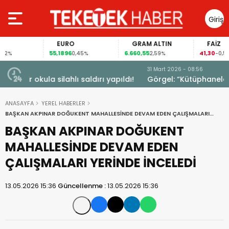
Giriş
Yap
EURO
GRAM ALTIN
FAİZ
55,1896
6.660,55
41,30
0,45%
2,59%
-0,55%
31 Mart 2026 - 08:56
ıldı!
Görgel: “Kütüphaneler Geleceğimizi Şekillendiriyor”
ANASAYFA
YEREL HABERLER
BAŞKAN AKPINAR DOĞUKENT MAHALLESİNDE DEVAM EDEN ÇALIŞMALARI
YERİNDE İNCELEDİ
BAŞKAN AKPINAR DOĞUKENT
MAHALLESİNDE DEVAM EDEN
ÇALIŞMALARI YERİNDE İNCELEDİ
13.05.2026 15:36
Güncellenme :
13.05.2026 15:36