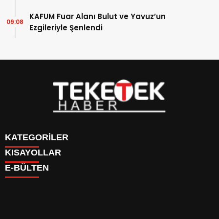
KAFUM Fuar Alanı Bulut ve Yavuz’un
09:08
Ezgileriyle Şenlendi
KATEGORİLER
KISAYOLLAR
DÜNYA
E-BÜLTEN
EĞİTİM
BURÇLAR
EKONOMİ
CANLI BORSA
GÜNDEM
CANLI SONUÇLAR
KÜLTÜR SANAT-YAŞAM
FİKSTÜR
SAĞLIK
FİRMA REHBERİ