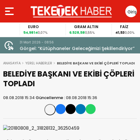
Giriş
Yap
EURO
GRAM ALTIN
FAİZ
54,9814
6.528,58
41,53
0,07%
0,55%
0,00%
31 Mart 2026 - 08:56
ıldı!
Görgel: “Kütüphaneler Geleceğimizi Şekillendiriyor”
ANASAYFA
YEREL HABERLER
BELEDİYE BAŞKANI VE EKİBİ ÇÖPLERİ TOPLADI
BELEDİYE BAŞKANI VE EKİBİ ÇÖPLERİ
TOPLADI
08.08.2018 15:34
Güncellenme :
08.08.2018 15:36