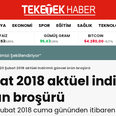
YA
EKONOMİ
SPOR
EĞİTİM
SAĞLIK
TEKNOL
FAİZ
GÜMÜŞ GRAM
BITCOIN
,53
95,43
64.280,00
0,00%
1,30%
-0,17%
izi Şekillendiriyor”
23 Şubat 2018 aktüel indirimli güncel ürün broşürü
at 2018 aktüel indi
ün broşürü
ubat 2018 cuma gününden itibaren 