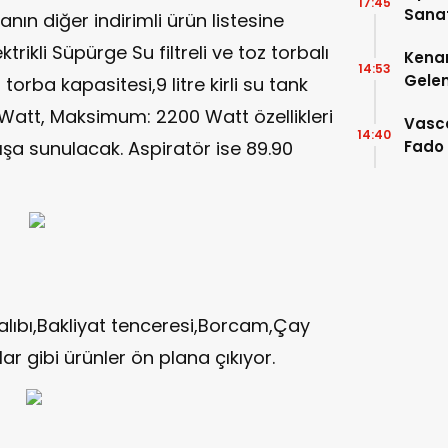
17:45
Sanat
nın diğer indirimli ürün listesine
Sahne
trikli Süpürge Su filtreli ve toz torbalı
Kena
14:53
Gelen
 torba kapasitesi,9 litre kirli su tank
Watt, Maksimum: 2200 Watt özellikleri
Vasco
14:40
tışa sunulacak. Aspiratör ise 89.90
Fado 
etti
alıbı,Bakliyat tenceresi,Borcam,Çay
ar gibi ürünler ön plana çıkıyor.