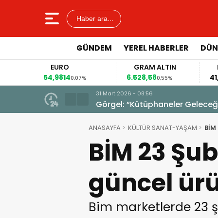
Haber ara...
GÜNDEM
YEREL HABERLER
DÜN
EURO
GRAM ALTIN
54,9814
6.528,58
41
4%
0,07%
0,55%
31 Mart 2026 - 08:56
Görgel: “Kütüphaneler Geleceğim
ANASAYFA
KÜLTÜR SANAT-YAŞAM
BİM 
BİM 23 Şub
güncel ür
Bim marketlerde 23 ş