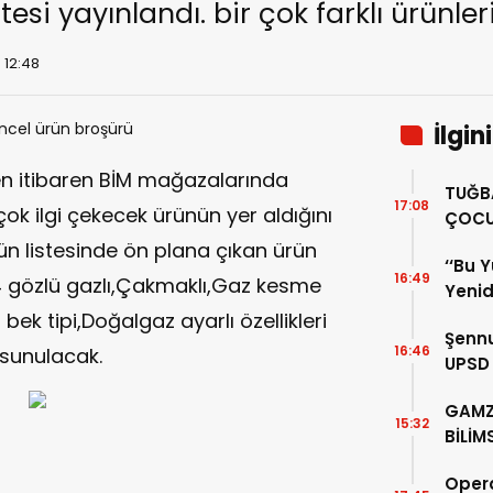
stesi yayınlandı. bir çok farklı ürünler
 12:48
İlgin
 itibaren BİM mağazalarında
TUĞB
17:08
çok ilgi çekecek ürünün yer aldığını
ÇOCU
SOSY
ürün listesinde ön plana çıkan ürün
‘‘Bu 
16:49
4 gözlü gazlı,Çakmaklı,Gaz kesme
Yeni
Göz H
ek tipi,Doğalgaz ayarlı özellikleri
Şennu
Sanat
16:46
 sunulacak.
UPSD 
Sanat
GAMZ
15:32
BİLİM
Opera