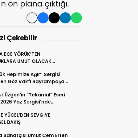
in ön plana çıktığı.
izi Çekebilir
A ECE YÖRÜK’TEN
KLARA UMUT OLACAK
AL SORUMLULUK PROJESİ
Yük Hepimize Ağır’’ Sergisi
den Göz Vakfı Bayrampaşa
astanesi Sergi Salonu’nda
r Üzgen’in “Tekâmül” Eseri
severlerle Buluştu
2026 Yaz Sergisi’nde
severlerle Buluştu
E YÜCEL’DEN SEVGİYE
SEL BAKIŞ
 Sanatçısı Umut Cem Erten