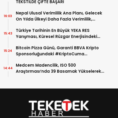
TEKSTİLDE ÇİFTE BAŞARI
Nepal Ulusal Verimlilik Ana Planı, Gelecek
16:03
On Yılda Ülkeyi Daha Fazla Verimlilik,
Rekabet Gücü ve Kapsayıcı Kalkınmaya
Türkiye Tarihinin En Büyük YEKA RES
Ulaştıracak Yol Haritasını Çiziyor
15:43
Yarışması, Küresel Rüzgar Enerjisindeki
Rekor Büyüme Dönemine Denk Geldi
Bitcoin Pizza Günü, Garanti BBVA Kripto
15:24
Sponsorluğundaki #KriptoCuma
Etkinliğinde Kutlandı
Medcem Madencilik, ISO 500
14:44
Araştırması’nda 39 Basamak Yükselerek
Türkiye’nin En Büyük Sanayi Kuruluşları
Arasında 156. Sıraya Yükseldi