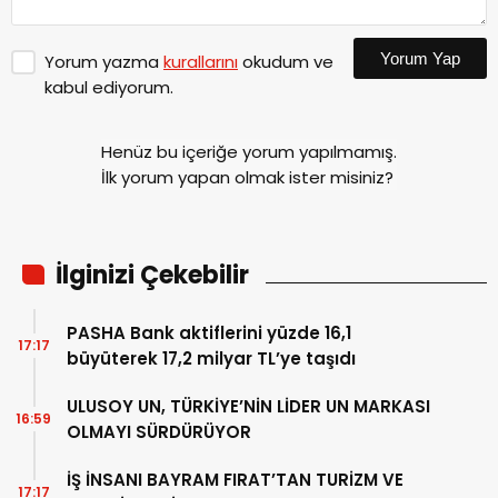
Yorum Yap
Yorum yazma
kurallarını
okudum ve
kabul ediyorum.
Henüz bu içeriğe yorum yapılmamış.
İlk yorum yapan olmak ister misiniz?
İlginizi Çekebilir
PASHA Bank aktiflerini yüzde 16,1
17:17
büyüterek 17,2 milyar TL’ye taşıdı
ULUSOY UN, TÜRKİYE’NİN LİDER UN MARKASI
16:59
OLMAYI SÜRDÜRÜYOR
İŞ İNSANI BAYRAM FIRAT’TAN TURİZM VE
17:17