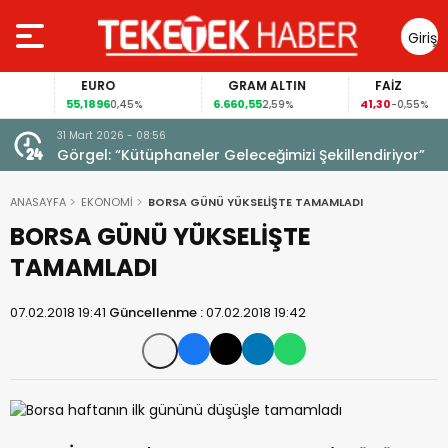
Giriş
Yap
EURO
GRAM ALTIN
FAİZ
55,1896
6.660,55
41,30
0,45%
2,59%
-0,55%
31 Mart 2026 - 08:56
ıldı!
Görgel: “Kütüphaneler Geleceğimizi Şekillendiriyor”
ANASAYFA
EKONOMİ
BORSA GÜNÜ YÜKSELİŞTE TAMAMLADI
BORSA GÜNÜ YÜKSELİŞTE
TAMAMLADI
07.02.2018 19:41
Güncellenme :
07.02.2018 19:42