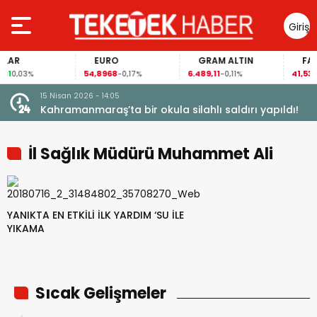
Giriş
Yap
LAR
EURO
GRAM ALTIN
FAİZ
1
54,8968
6.489,11
41,53
0,03%
-0,17%
-0,11%
-0
15 Nisan 2026 - 14:05
Kahramanmaraş’ta bir okula silahlı saldırı yapıldı!
İl Sağlık Müdürü Muhammet Ali
Oruç
YANIKTA EN ETKİLİ İLK YARDIM ‘SU İLE
YIKAMA
Sıcak Gelişmeler