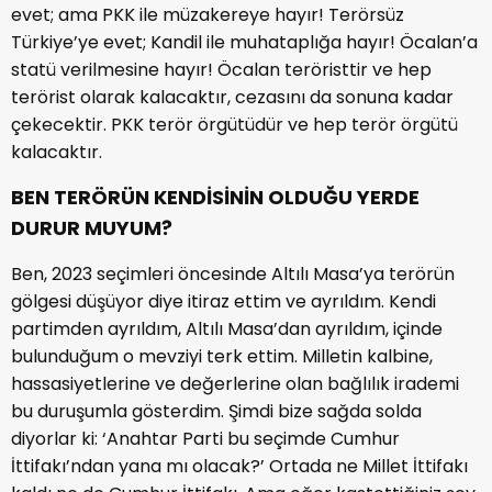
evet; ama PKK ile müzakereye hayır! Terörsüz
Türkiye’ye evet; Kandil ile muhataplığa hayır! Öcalan’a
statü verilmesine hayır! Öcalan teröristtir ve hep
terörist olarak kalacaktır, cezasını da sonuna kadar
çekecektir. PKK terör örgütüdür ve hep terör örgütü
kalacaktır.
BEN TERÖRÜN KENDİSİNİN OLDUĞU YERDE
DURUR MUYUM?
Ben, 2023 seçimleri öncesinde Altılı Masa’ya terörün
gölgesi düşüyor diye itiraz ettim ve ayrıldım. Kendi
partimden ayrıldım, Altılı Masa’dan ayrıldım, içinde
bulunduğum o mevziyi terk ettim. Milletin kalbine,
hassasiyetlerine ve değerlerine olan bağlılık irademi
bu duruşumla gösterdim. Şimdi bize sağda solda
diyorlar ki: ‘Anahtar Parti bu seçimde Cumhur
İttifakı’ndan yana mı olacak?’ Ortada ne Millet İttifakı