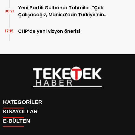
büyütelim
Yeni Partili Gülbahar Tahmilci: “Çok
00:21
Çalışacağız, Manisa’dan Türkiye’nin
Umudunu Büyüteceğiz”
CHP’de yeni vizyon önerisi
17:15
KATEGORİLER
KISAYOLLAR
DÜNYA
E-BÜLTEN
EĞİTİM
BURÇLAR
EKONOMİ
CANLI BORSA