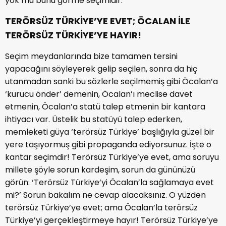
yok mu bunu görme seçimidir.
TERÖRSÜZ TÜRKİYE’YE EVET; ÖCALAN İLE
TERÖRSÜZ TÜRKİYE’YE HAYIR!
Seçim meydanlarında bize tamamen tersini
yapacağını söyleyerek gelip seçilen, sonra da hiç
utanmadan sanki bu sözlerle seçilmemiş gibi Öcalan’a
‘kurucu önder’ demenin, Öcalan’ı meclise davet
etmenin, Öcalan’a statü talep etmenin bir kantara
ihtiyacı var. Üstelik bu statüyü talep ederken,
memleketi güya ‘terörsüz Türkiye’ başlığıyla güzel bir
yere taşıyormuş gibi propaganda ediyorsunuz. İşte o
kantar seçimdir! Terörsüz Türkiye’ye evet, ama soruyu
millete şöyle sorun kardeşim, sorun da gününüzü
görün: ‘Terörsüz Türkiye’yi Öcalan’la sağlamaya evet
mi?’ Sorun bakalım ne cevap alacaksınız. O yüzden
terörsüz Türkiye’ye evet; ama Öcalan’la terörsüz
Türkiye’yi gerçekleştirmeye hayır! Terörsüz Türkiye’ye