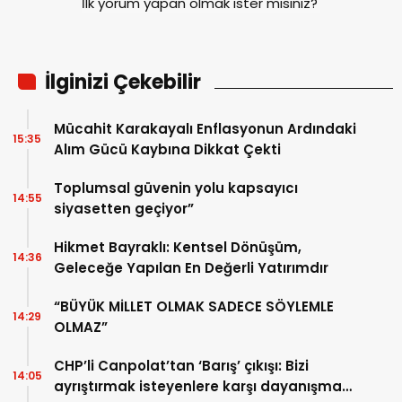
İlk yorum yapan olmak ister misiniz?
İlginizi Çekebilir
Mücahit Karakayalı Enflasyonun Ardındaki
15:35
Alım Gücü Kaybına Dikkat Çekti
Toplumsal güvenin yolu kapsayıcı
14:55
siyasetten geçiyor”
Hikmet Bayraklı: Kentsel Dönüşüm,
14:36
Geleceğe Yapılan En Değerli Yatırımdır
“BÜYÜK MİLLET OLMAK SADECE SÖYLEMLE
14:29
OLMAZ”
CHP’li Canpolat’tan ‘Barış’ çıkışı: Bizi
14:05
ayrıştırmak isteyenlere karşı dayanışmayı