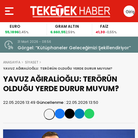
Giriş
Yap
EURO
GRAM ALTIN
FAİZ
55,1896
6.660,55
41,30
0,45%
2,59%
-0,55%
31 Mart 2026 - 08:56
ıldı!
Görgel: “Kütüphaneler Geleceğimizi Şekillendiriyor”
ANASAYFA
SİYASET
YAVUZ AĞIRALİOĞLU: TERÖRÜN OLDUĞU YERDE DURUR MUYUM?
YAVUZ AĞIRALİOĞLU: TERÖRÜN
OLDUĞU YERDE DURUR MUYUM?
22.05.2026 13:49
Güncellenme :
22.05.2026 13:50