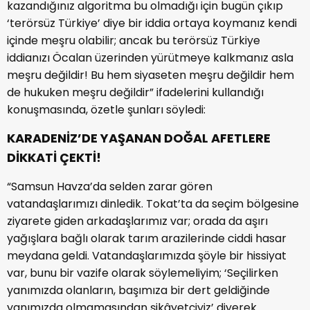
kazandığınız algoritma bu olmadığı için bugün çıkıp
‘terörsüz Türkiye’ diye bir iddia ortaya koymanız kendi
içinde meşru olabilir; ancak bu terörsüz Türkiye
iddianızı Öcalan üzerinden yürütmeye kalkmanız asla
meşru değildir! Bu hem siyaseten meşru değildir hem
de hukuken meşru değildir” ifadelerini kullandığı
konuşmasında, özetle şunları söyledi:
KARADENİZ’DE YAŞANAN DOĞAL AFETLERE
DİKKATİ ÇEKTİ!
“Samsun Havza’da selden zarar gören
vatandaşlarımızı dinledik. Tokat’ta da seçim bölgesine
ziyarete giden arkadaşlarımız var; orada da aşırı
yağışlara bağlı olarak tarım arazilerinde ciddi hasar
meydana geldi. Vatandaşlarımızda şöyle bir hissiyat
var, bunu bir vazife olarak söylemeliyim; ‘Seçilirken
yanımızda olanların, başımıza bir dert geldiğinde
yanımızda olmamasından şikâyetçiyiz’ diyerek