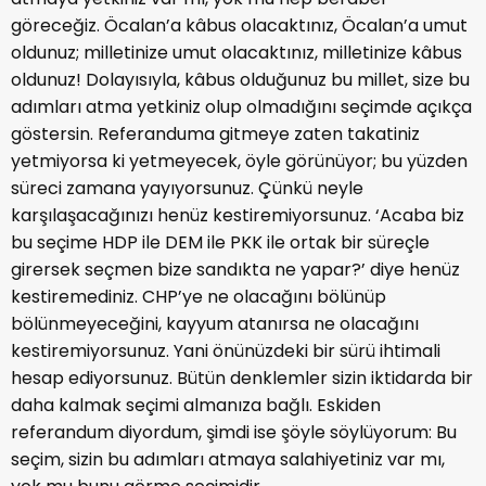
göreceğiz. Öcalan’a kâbus olacaktınız, Öcalan’a umut
oldunuz; milletinize umut olacaktınız, milletinize kâbus
oldunuz! Dolayısıyla, kâbus olduğunuz bu millet, size bu
adımları atma yetkiniz olup olmadığını seçimde açıkça
göstersin. Referanduma gitmeye zaten takatiniz
yetmiyorsa ki yetmeyecek, öyle görünüyor; bu yüzden
süreci zamana yayıyorsunuz. Çünkü neyle
karşılaşacağınızı henüz kestiremiyorsunuz. ‘Acaba biz
bu seçime HDP ile DEM ile PKK ile ortak bir süreçle
girersek seçmen bize sandıkta ne yapar?’ diye henüz
kestiremediniz. CHP’ye ne olacağını bölünüp
bölünmeyeceğini, kayyum atanırsa ne olacağını
kestiremiyorsunuz. Yani önünüzdeki bir sürü ihtimali
hesap ediyorsunuz. Bütün denklemler sizin iktidarda bir
daha kalmak seçimi almanıza bağlı. Eskiden
referandum diyordum, şimdi ise şöyle söylüyorum: Bu
seçim, sizin bu adımları atmaya salahiyetiniz var mı,