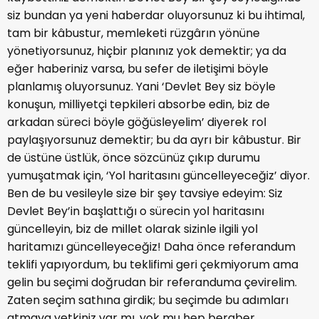
siz bundan ya yeni haberdar oluyorsunuz ki bu ihtimal,
tam bir kâbustur, memleketi rüzgârın yönüne
yönetiyorsunuz, hiçbir planınız yok demektir; ya da
eğer haberiniz varsa, bu sefer de iletişimi böyle
planlamış oluyorsunuz. Yani ‘Devlet Bey siz böyle
konuşun, milliyetçi tepkileri absorbe edin, biz de
arkadan süreci böyle göğüsleyelim’ diyerek rol
paylaşıyorsunuz demektir; bu da ayrı bir kâbustur. Bir
de üstüne üstlük, önce sözcünüz çıkıp durumu
yumuşatmak için, ‘Yol haritasını güncelleyeceğiz’ diyor.
Ben de bu vesileyle size bir şey tavsiye edeyim: Siz
Devlet Bey’in başlattığı o sürecin yol haritasını
güncelleyin, biz de millet olarak sizinle ilgili yol
haritamızı güncelleyeceğiz! Daha önce referandum
teklifi yapıyordum, bu teklifimi geri çekmiyorum ama
gelin bu seçimi doğrudan bir referanduma çevirelim.
Zaten seçim sathına girdik; bu seçimde bu adımları
atmaya yetkiniz var mı, yok mu hep beraber