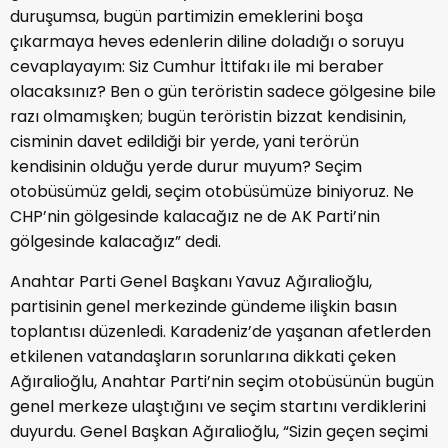
duruşumsa, bugün partimizin emeklerini boşa
çıkarmaya heves edenlerin diline doladığı o soruyu
cevaplayayım: Siz Cumhur İttifakı ile mi beraber
olacaksınız? Ben o gün teröristin sadece gölgesine bile
razı olmamışken; bugün teröristin bizzat kendisinin,
cisminin davet edildiği bir yerde, yani terörün
kendisinin olduğu yerde durur muyum? Seçim
otobüsümüz geldi, seçim otobüsümüze biniyoruz. Ne
CHP’nin gölgesinde kalacağız ne de AK Parti’nin
gölgesinde kalacağız” dedi.
Anahtar Parti Genel Başkanı Yavuz Ağıralioğlu,
partisinin genel merkezinde gündeme ilişkin basın
toplantısı düzenledi. Karadeniz’de yaşanan afetlerden
etkilenen vatandaşların sorunlarına dikkati çeken
Ağıralioğlu, Anahtar Parti’nin seçim otobüsünün bugün
genel merkeze ulaştığını ve seçim startını verdiklerini
duyurdu. Genel Başkan Ağıralioğlu, “Sizin geçen seçimi