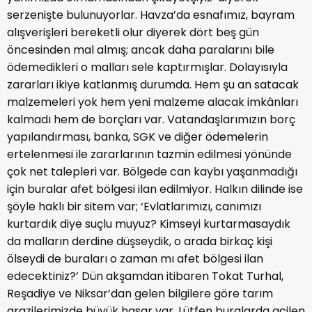
serzenişte bulunuyorlar. Havza’da esnafımız, bayram
alışverişleri bereketli olur diyerek dört beş gün
öncesinden mal almış; ancak daha paralarını bile
ödemedikleri o malları sele kaptırmışlar. Dolayısıyla
zararları ikiye katlanmış durumda. Hem şu an satacak
malzemeleri yok hem yeni malzeme alacak imkânları
kalmadı hem de borçları var. Vatandaşlarımızın borç
yapılandırması, banka, SGK ve diğer ödemelerin
ertelenmesi ile zararlarının tazmin edilmesi yönünde
çok net talepleri var. Bölgede can kaybı yaşanmadığı
için buralar afet bölgesi ilan edilmiyor. Halkın dilinde ise
şöyle haklı bir sitem var; ‘Evlatlarımızı, canımızı
kurtardık diye suçlu muyuz? Kimseyi kurtarmasaydık
da malların derdine düşseydik, o arada birkaç kişi
ölseydi de buraları o zaman mı afet bölgesi ilan
edecektiniz?’ Dün akşamdan itibaren Tokat Turhal,
Reşadiye ve Niksar’dan gelen bilgilere göre tarım
arazilerimizde büyük hasar var. Lütfen buralarda acilen