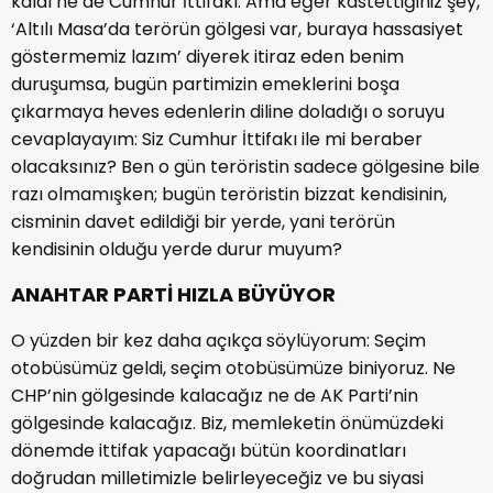
kaldı ne de Cumhur İttifakı. Ama eğer kastettiğiniz şey,
‘Altılı Masa’da terörün gölgesi var, buraya hassasiyet
göstermemiz lazım’ diyerek itiraz eden benim
duruşumsa, bugün partimizin emeklerini boşa
çıkarmaya heves edenlerin diline doladığı o soruyu
cevaplayayım: Siz Cumhur İttifakı ile mi beraber
olacaksınız? Ben o gün teröristin sadece gölgesine bile
razı olmamışken; bugün teröristin bizzat kendisinin,
cisminin davet edildiği bir yerde, yani terörün
kendisinin olduğu yerde durur muyum?
ANAHTAR PARTİ HIZLA BÜYÜYOR
O yüzden bir kez daha açıkça söylüyorum: Seçim
otobüsümüz geldi, seçim otobüsümüze biniyoruz. Ne
CHP’nin gölgesinde kalacağız ne de AK Parti’nin
gölgesinde kalacağız. Biz, memleketin önümüzdeki
dönemde ittifak yapacağı bütün koordinatları
doğrudan milletimizle belirleyeceğiz ve bu siyasi