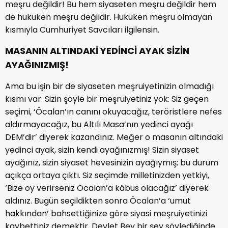
meşru değildir! Bu hem siyaseten meşru değildir hem
de hukuken meşru değildir. Hukuken meşru olmayan
kısmıyla Cumhuriyet Savcıları ilgilensin.
MASANIN ALTINDAKİ YEDİNCİ AYAK SİZİN
AYAĞINIZMIŞ!
Ama bu işin bir de siyaseten meşruiyetinizin olmadığı
kısmı var. Sizin şöyle bir meşruiyetiniz yok: Siz geçen
seçimi, ‘Öcalan’ın canını okuyacağız, teröristlere nefes
aldırmayacağız, bu Altılı Masa’nın yedinci ayağı
DEM’dir’ diyerek kazandınız. Meğer o masanın altındaki
yedinci ayak, sizin kendi ayağınızmış! Sizin siyaset
ayağınız, sizin siyaset hevesinizin ayağıymış; bu durum
açıkça ortaya çıktı. Siz seçimde milletinizden yetkiyi,
‘Bize oy verirseniz Öcalan’a kâbus olacağız’ diyerek
aldınız. Bugün seçildikten sonra Öcalan’a ‘umut
hakkından’ bahsettiğinize göre siyasi meşruiyetinizi
kaybettiniz demektir. Devlet Bey bir şey söylediğinde