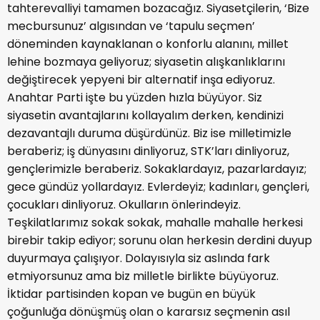
tahterevalliyi tamamen bozacağız. Siyasetçilerin, ‘Bize
mecbursunuz’ algısından ve ‘tapulu seçmen’
döneminden kaynaklanan o konforlu alanını, millet
lehine bozmaya geliyoruz; siyasetin alışkanlıklarını
değiştirecek yepyeni bir alternatif inşa ediyoruz.
Anahtar Parti işte bu yüzden hızla büyüyor. Siz
siyasetin avantajlarını kollayalım derken, kendinizi
dezavantajlı duruma düşürdünüz. Biz ise milletimizle
beraberiz; iş dünyasını dinliyoruz, STK’ları dinliyoruz,
gençlerimizle beraberiz. Sokaklardayız, pazarlardayız;
gece gündüz yollardayız. Evlerdeyiz; kadınları, gençleri,
çocukları dinliyoruz. Okulların önlerindeyiz.
Teşkilatlarımız sokak sokak, mahalle mahalle herkesi
birebir takip ediyor; sorunu olan herkesin derdini duyup
duyurmaya çalışıyor. Dolayısıyla siz aslında fark
etmiyorsunuz ama biz milletle birlikte büyüyoruz.
İktidar partisinden kopan ve bugün en büyük
çoğunluğa dönüşmüş olan o kararsız seçmenin asıl