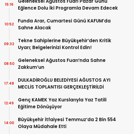
Geleneksel Ağustos Fuarı Pazar Günü
15:16
Eğlence Dolu İki Programla Devam Edecek
Funda Arar, Cumartesi Günü KAFUM’da
10:52
Sahne Alacak
Tekne Sahiplerine Büyükşehir’den Kritik
09:32
Uyarı; Belgelerinizi Kontrol Edin!
Geleneksel Ağustos Fuarı’nda Sahne
08:50
Zakkum’un
DULKADİROĞLU BELEDİYESİ AĞUSTOS AYI
17:48
MECLİS TOPLANTISI GERÇEKLEŞTİRİLDİ
Genç KAMEK Yaz Kurslarıyla Yaz Tatili
12:49
Eğitime Dönüşüyor
Büyükşehir İtfaiyesi Temmuz’da 2 Bin 554
14:00
Olaya Müdahale Etti