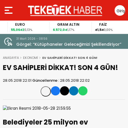
Giriş
Yap
EURO
GRAM ALTIN
FAİZ
55,0642
6.572,04
41,54
0,13%
1,17%
0,00%
31 Mart 2026 - 08:56
ıldı!
Görgel: “Kütüphaneler Geleceğimizi Şekillendiriyor”
ANASAYFA
EKONOMİ
EV SAHİPLERİ DİKKAT! SON 4 GÜN!
EV SAHİPLERİ DİKKAT! SON 4 GÜN!
28.05.2018 22:01
Güncellenme :
28.05.2018 22:02
Belediyeler 25 milyon ev