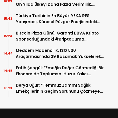
16:03
On Yılda Ülkeyi Daha Fazla Verimlilik,
Rekabet Gücü ve Kapsayıcı Kalkınmaya
Türkiye Tarihinin En Büyük YEKA RES
Ulaştıracak Yol Haritasını Çiziyor
15:43
Yarışması, Küresel Rüzgar Enerjisindeki
Rekor Büyüme Dönemine Denk Geldi
Bitcoin Pizza Günü, Garanti BBVA Kripto
15:24
Sponsorluğundaki #KriptoCuma
Etkinliğinde Kutlandı
Medcem Madencilik, ISO 500
14:44
Araştırması’nda 39 Basamak Yükselerek
Türkiye’nin En Büyük Sanayi Kuruluşları
Fatih Şengül: “Emeğin Değer Görmediği Bir
Arasında 156. Sıraya Yükseldi
14:45
Ekonomide Toplumsal Huzur Kalıcı
Olamaz”
Derya Uğur: “Temmuz Zammı Sağlık
10:23
Emekçilerinin Geçim Sorununu Çözmeye
Yetmeyecek”