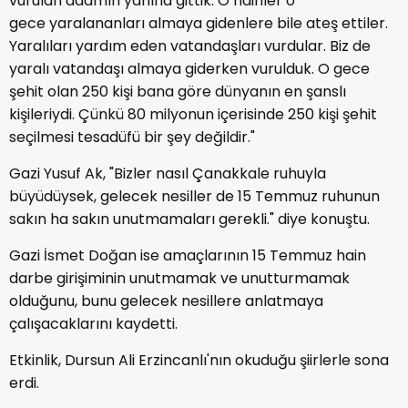
vurulan adamın yanına gittik. O hainler o
gece yaralananları almaya gidenlere bile ateş ettiler.
Yaralıları yardım eden vatandaşları vurdular. Biz de
yaralı vatandaşı almaya giderken vurulduk. O gece
şehit olan 250 kişi bana göre dünyanın en şanslı
kişileriydi. Çünkü 80 milyonun içerisinde 250 kişi şehit
seçilmesi tesadüfü bir şey değildir."
Gazi Yusuf Ak, "Bizler nasıl Çanakkale ruhuyla
büyüdüysek, gelecek nesiller de 15 Temmuz ruhunun
sakın ha sakın unutmamaları gerekli." diye konuştu.
Gazi İsmet Doğan ise amaçlarının 15 Temmuz hain
darbe girişiminin unutmamak ve unutturmamak
olduğunu, bunu gelecek nesillere anlatmaya
çalışacaklarını kaydetti.
Etkinlik, Dursun Ali Erzincanlı'nın okuduğu şiirlerle sona
erdi.