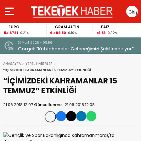
Giriş
Yap
EURO
GRAM ALTIN
FAİZ
54,8781
6.489,50
41,53
-0,21%
-0,10%
-0,02%
31 Mart 2026 - 08:56
ıldı!
Görgel: “Kütüphaneler Geleceğimizi Şekillendiriyor”
ANASAYFA
YEREL HABERLER
“İÇİMİZDEKİ KAHRAMANLAR 15 TEMMUZ” ETKİNLİĞİ
“İÇİMİZDEKİ KAHRAMANLAR 15
TEMMUZ” ETKİNLİĞİ
21.06.2018 12:07
Güncellenme :
21.06.2018 12:08