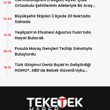
13:06
Ortaokulu Şehitlerinin Aileleriyle Bir Araya
Geldi
Büyükşehir Ekipleri 3 İlçede 20 Noktada
14:44
Sahada
Yeşilçam’ın Efsanesi Ağustos Fuarı’nda
14:15
Hayat Bulacak
Pusula Maraş Gençleri Tezhip Sanatıyla
00:14
Buluşturdu
Türk Girişimci Deniz Bıçak’ın Geliştirdiği
16:01
HOIHO®, ABD’de Bebek Güvenli Uyku
Ekosistemine Yenilik Getiriyor