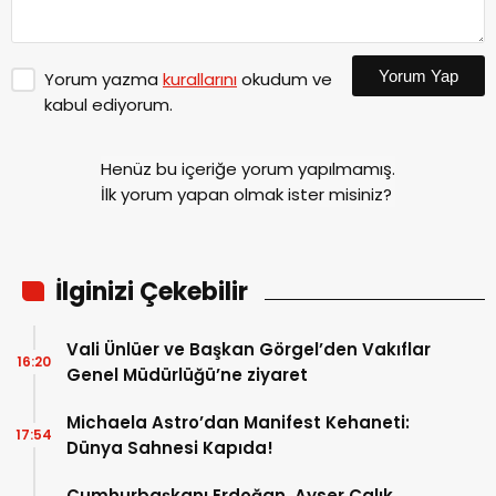
Yorum Yap
Yorum yazma
kurallarını
okudum ve
kabul ediyorum.
Henüz bu içeriğe yorum yapılmamış.
İlk yorum yapan olmak ister misiniz?
İlginizi Çekebilir
Vali Ünlüer ve Başkan Görgel’den Vakıflar
16:20
Genel Müdürlüğü’ne ziyaret
Michaela Astro’dan Manifest Kehaneti:
17:54
Dünya Sahnesi Kapıda!
Cumhurbaşkanı Erdoğan, Ayser Çalık