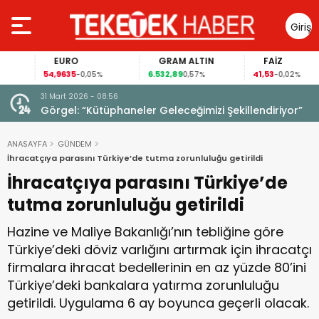
Giriş
Yap
EURO
GRAM ALTIN
FAİZ
54,9635
6.532,89
41,53
-0,05%
0,57%
-0,02%
31 Mart 2026 - 08:56
ıldı!
Görgel: “Kütüphaneler Geleceğimizi Şekillendiriyor”
ANASAYFA
GÜNDEM
İhracatçıya parasını Türkiye’de tutma zorunluluğu getirildi
İhracatçıya parasını Türkiye’de
tutma zorunluluğu getirildi
Hazine ve Maliye Bakanlığı’nın tebliğine göre
Türkiye’deki döviz varlığını artırmak için ihracatçı
firmalara ihracat bedellerinin en az yüzde 80’ini
Türkiye’deki bankalara yatırma zorunluluğu
getirildi. Uygulama 6 ay boyunca geçerli olacak.