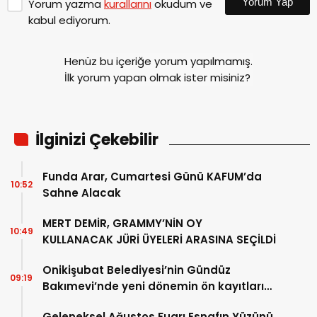
Yorum Yap
Yorum yazma
kurallarını
okudum ve
kabul ediyorum.
Henüz bu içeriğe yorum yapılmamış.
İlk yorum yapan olmak ister misiniz?
İlginizi Çekebilir
Funda Arar, Cumartesi Günü KAFUM’da
10:52
Sahne Alacak
MERT DEMİR, GRAMMY’NİN OY
10:49
KULLANACAK JÜRİ ÜYELERİ ARASINA SEÇİLDİ
Onikişubat Belediyesi’nin Gündüz
09:19
Bakımevi’nde yeni dönemin ön kayıtları
başladı
Geleneksel Ağustos Fuarı Esnafın Yüzünü