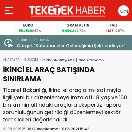
Giriş
Yap
EURO
GRAM ALTIN
FAİZ
55,2529
6.669,24
41,17
0,57%
2,72%
-0,87%
31 Mart 2026 - 08:56
ıldı!
Görgel: “Kütüphaneler Geleceğimizi Şekillendiriyor”
ANASAYFA
GÜNDEM
İKİNCİ EL ARAÇ SATIŞINDA SINIRLAMA
İKİNCİ EL ARAÇ SATIŞINDA
SINIRLAMA
Ticaret Bakanlığı, ikinci el araç alım-satımıyla
ilgili yeni bir düzenlemeye imza attı. 8 yaş ve 160
bin km’nin altındaki araçlara ekspertiz raporu
zorunluluğunun getirildiği düzenlemeyi sektör
temsilcileri değerlendirdi.
31.05.2021 15:38
Güncellenme :
31.05.2021 15:42