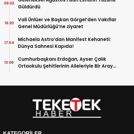
09:02
Güldürdü
Vali Ünlüer ve Başkan Görgel’den Vakıflar
16:20
Genel Müdürlüğü’ne ziyaret
Michaela Astro’dan Manifest Kehaneti:
17:54
Dünya Sahnesi Kapıda!
Cumhurbaşkanı Erdoğan, Ayser Çalık
13:06
Ortaokulu Şehitlerinin Aileleriyle Bir Araya
Geldi
KATEGORİLER