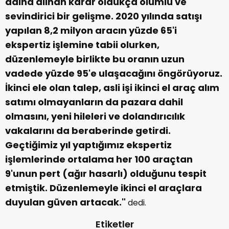
adına alınan karar oldukça olumlu ve
sevindirici bir gelişme. 2020 yılında satışı
yapılan 8,2 milyon aracın yüzde 65'i
ekspertiz işlemine tabii olurken,
düzenlemeyle birlikte bu oranın uzun
vadede yüzde 95'e ulaşacağını öngörüyoruz.
İkinci ele olan talep, asli işi ikinci el araç alım
satımı olmayanların da pazara dahil
olmasını, yeni hileleri ve dolandırıcılık
vakalarını da beraberinde getirdi.
Geçtiğimiz yıl yaptığımız ekspertiz
işlemlerinde ortalama her 100 araçtan
9'unun pert (ağır hasarlı) olduğunu tespit
etmiştik. Düzenlemeyle ikinci el araçlara
duyulan güven artacak."
dedi.
Etiketler