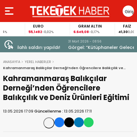
Giriş
Yap
EURO
GRAM ALTIN
FAİZ
55,1482
6.649,08
41,30
-0,02%
-0,17%
0,00%
31 Mart 2026 - 08:56
ıldı!
Görgel: “Kütüphaneler Geleceğimizi Şekillendiriyor”
ANASAYFA
YEREL HABERLER
Kahramanmaraş Balıkçılar Derneği’nden Öğrencilere Balıkçılık ve
Deniz Ürünleri Eğitimi
Kahramanmaraş Balıkçılar
Derneği’nden Öğrencilere
Balıkçılık ve Deniz Ürünleri Eğitimi
13.05.2026 17:09
Güncellenme :
13.05.2026 17:11