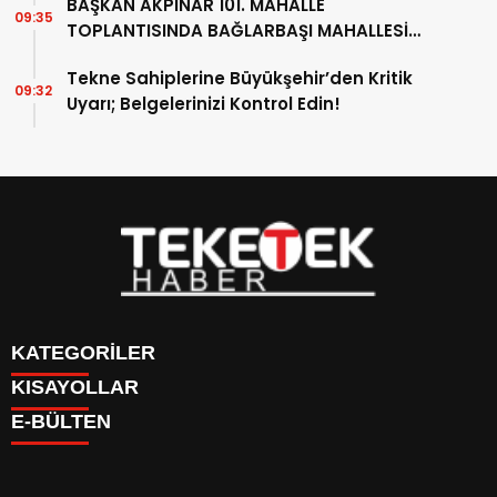
BAŞKAN AKPINAR 101. MAHALLE
09:35
TOPLANTISINDA BAĞLARBAŞI MAHALLESİ
SAKİNLERİYLE BULUŞTU
Tekne Sahiplerine Büyükşehir’den Kritik
09:32
Uyarı; Belgelerinizi Kontrol Edin!
KATEGORİLER
KISAYOLLAR
DÜNYA
E-BÜLTEN
EĞİTİM
BURÇLAR
EKONOMİ
CANLI BORSA
GÜNDEM
CANLI SONUÇLAR