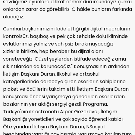
sevdiğimiz oyunlara dikkat etmek durumundayız çünkü
onlardan zarar da görebiliriz. O hâlde bunların farkında
olacağız.
Cumhurbaşkanımızın ifade ettiği gibi dijital mecraların
kontrolsüz, başıboş ve pek çok tehditle dolu ikliminde
evlatlarımızı yalnız ve sahipsiz bırakmayacağız.
Sizlerle birlikte, hep beraber bu dijital alanı
yöneteceğiz. Güzel şeylerden istifade edeceğiz ama
sıkıntılardan da korunacağız." Konuşmasının ardından
İletişim Başkanı Duran, ilkokul ve ortaokul
kategorilerinde dereceye giren eserlerin sahiplerine
plaket ve ödüllerini takdim etti. İletişim Başkanı Duran,
konuşması öncesi yarışmaya gönderilen eserlerden
bazılarının yer aldığı sergiyi gezdi. Programa,
Türkiye'nin ilk astronotu Alper Gezeravcı, İletişim
Başkanlığı yöneticileri ve çok sayıda öğrenci katıldı.
Öte yandan İletişim Başkanı Duran, NSosyal
hesabından yaptığı paylaşımla, yarışmaya katılan tüm