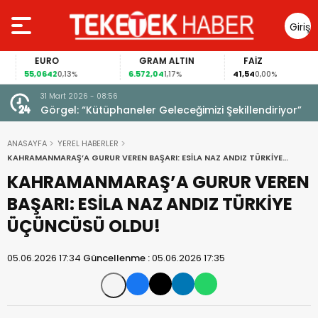
Giriş
Yap
EURO
GRAM ALTIN
FAİZ
55,0642
6.572,04
41,54
0,13%
1,17%
0,00%
31 Mart 2026 - 08:56
ıldı!
Görgel: “Kütüphaneler Geleceğimizi Şekillendiriyor”
ANASAYFA
YEREL HABERLER
KAHRAMANMARAŞ’A GURUR VEREN BAŞARI: ESİLA NAZ ANDIZ TÜRKİYE
ÜÇÜNCÜSÜ OLDU!
KAHRAMANMARAŞ’A GURUR VEREN
BAŞARI: ESİLA NAZ ANDIZ TÜRKİYE
ÜÇÜNCÜSÜ OLDU!
05.06.2026 17:34
Güncellenme :
05.06.2026 17:35