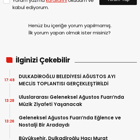
Yorum yazma
kurallarını
okudum ve
kabul ediyorum.
Henüz bu içeriğe yorum yapılmamış.
İlk yorum yapan olmak ister misiniz?
İlginizi Çekebilir
DULKADİROĞLU BELEDİYESİ AĞUSTOS AYI
17:48
MECLİS TOPLANTISI GERÇEKLEŞTİRİLDİ
Uluslararası Geleneksel Ağustos Fuarı’nda
13:28
Müzik Ziyafeti Yaşanacak
Geleneksel Ağustos Fuarı’nda Eğlence ve
13:26
Nostalji Bir Aradaydı
Büyükşehir, Dulkadiroğlu Hacı Murat