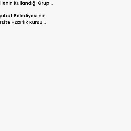
lenin Kullandığı Grup
u Yeniliyor
şubat Belediyesi’nin
rsite Hazırlık Kursu
rularında son gün 7
tos