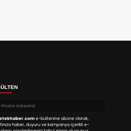
BÜLTEN
etekhaber.com
e-bültenine abone olarak,
fınıza haber, duyuru ve kampanya içerikli e-
aların gönderilmesini kabul etmiş olursunuz.