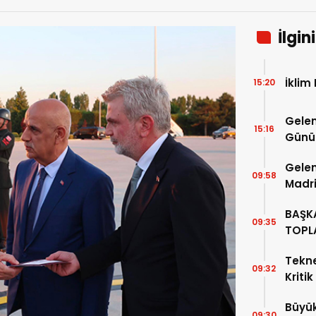
İlgin
İklim 
15:20
Gelen
15:16
Günü 
Deva
Gelen
09:58
Madr
BAŞKA
09:35
TOPL
MAHAL
Tekne
09:32
Kritik
Edin!
Büyük
09:30