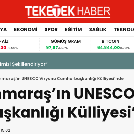
YA
EKONOMİ
SPOR
EĞİTİM
SAĞLIK
TEKNOL
GÜMÜŞ GRAM
BITCOIN
97,57
64.844,00
64
3,57%
0,70%
izi Şekillendiriyor”
araş’ın UNESCO Vizyonu Cumhurbaşkanlığı Külliyesi’nde
maraş’ın UNESCO
kanlığı Külliyesi
 15:02