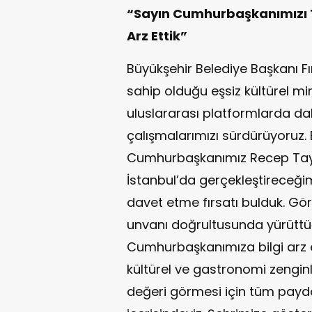
“Sayın Cumhurbaşkanımızı 
Arz Ettik”
Büyükşehir Belediye Başkanı F
sahip olduğu eşsiz kültürel mi
uluslararası platformlarda da
çalışmalarımızı sürdürüyoruz
Cumhurbaşkanımız Recep Tayyi
İstanbul’da gerçekleştireceği
davet etme fırsatı bulduk. G
unvanı doğrultusunda yürüttü
Cumhurbaşkanımıza bilgi arz e
kültürel ve gastronomi zenginl
değeri görmesi için tüm paydaş