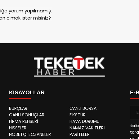
riğe yorum yapılmamış.
an olmak ister misiniz?
KISAYOLLAR
E-
BURÇLAR
CANLI BORSA
CANLI SONUÇLAR
FİKSTÜR
FİRMA REHBERİ
HAVA DURUMU
tek
HİSSELER
NAMAZ VAKİTLERİ
tara
NÖBETÇİ ECZANELER
PARİTELER
post