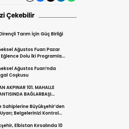
izi Çekebilir
Dirençli Tarım İçin Güç Birliği
eksel Ağustos Fuarı Pazar
Eğlence Dolu İki Programla
m Edecek
eksel Ağustos Fuarı’nda
igal Coşkusu
N AKPINAR 101. MAHALLE
ANTISINDA BAĞLARBAŞI
LESİ SAKİNLERİYLE BULUŞTU
 Sahiplerine Büyükşehir’den
 Uyarı; Belgelerinizi Kontrol
şehir, Elbistan Kırsalında 10