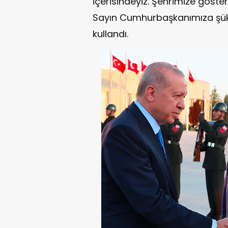
içerisindeyiz. Şehrimize göster
Sayın Cumhurbaşkanımıza şükra
kullandı.