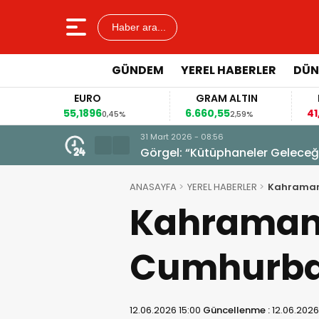
Haber ara...
GÜNDEM
YEREL HABERLER
DÜN
EURO
GRAM ALTIN
FAİZ
55,1896
6.660,55
41,30
0,45%
2,59%
-0,55%
31 Mart 2026 - 08:56
Görgel: “Kütüphaneler Geleceğim
ANASAYFA
YEREL HABERLER
Kahramanm
Kahraman
Cumhurbaş
12.06.2026 15:00
Güncellenme :
12.06.2026