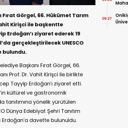
Mahal
Yolun
 Fırat Görgel, 66. Hükümet Tarım
Oniki
09:27
Ünive
hit Kirişci ile başkentte
başvu
 Erdoğan’ı ziyaret ederek 19
Ağus
’da gerçekleştirilecek UNESCO
e bulundu.
ediye Başkanı Fırat Görgel, 66.
rof. Dr. Vahit Kirişci ile birlikte
p Tayyip Erdoğan’ı ziyaret etti.
 kültürel ve gastronomik
da tanıtımına yönelik yürütülen
SCO Dünya Edebiyat Şehri Tanıtım
ı Erdoğan’a davette bulunuldu.