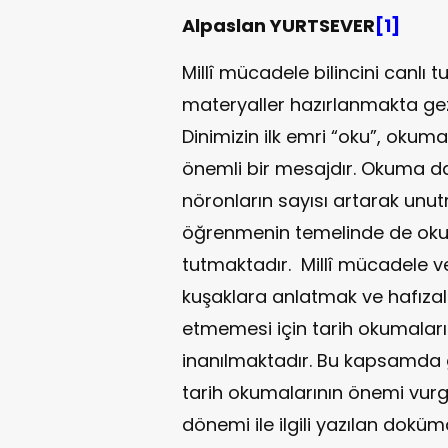
Alpaslan YURTSEVER
[1]
Millî mücadele bilincini canlı tu
materyaller hazırlanmakta ge
Dinimizin ilk emri “oku”, oku
önemli bir mesajdır. Okuma dav
nöronların sayısı artarak unu
öğrenmenin temelinde de okum
tutmaktadır. Millî mücadele ve
kuşaklara anlatmak ve hafızala
etmemesi için tarih okumaların
inanılmaktadır. Bu kapsamda 
tarih okumalarının önemi vurgu
dönemi ile ilgili yazılan doküm