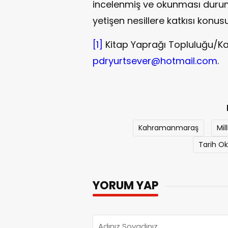
incelenmiş ve okunması duru
yetişen nesillere katkısı konu
[1]
Kitap Yaprağı Topluluğu/Ka
pdryurtsever@hotmail.com
.
Kahramanmaraş
Mil
Tarih O
YORUM YAP