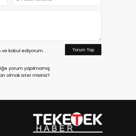
Yorum Yap
ve kabul ediyorum.
riğe yorum yapılmamış.
an olmak ister misiniz?