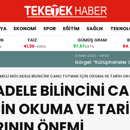
YA
EKONOMİ
SPOR
EĞİTİM
SAĞLIK
TEKNOL
FAİZ
GÜMÜŞ GRAM
BITCOIN
41,30
97,57
64.777,00
-0,55%
3,57%
izi Şekillendiriyor”
MİLLİ MÜCADELE BİLİNCİNİ CANLI TUTMAK İÇİN OKUMA VE TARİH O
DELE BİLİNCİNİ CA
İN OKUMA VE TAR
ININ ÖNEMİ