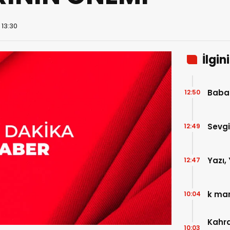
 13:30
İlgin
Baba
12:50
Sevgi
12:49
Yazı, 
12:47
k mar
10:04
Kahr
10:03