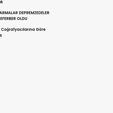
ük
ARMALAR DEPREMZEDELER
SEFERBER OLDU
m Coğrafyacılarına Göre
s