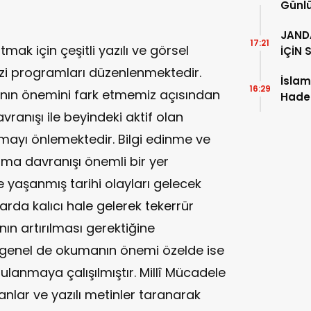
Günl
JAND
17:21
tmak için çeşitli yazılı ve görsel
İÇİN 
zi programları düzenlenmektedir.
İsla
16:29
manın önemini fark etmemiz açısından
Hade
ranışı ile beyindeki aktif olan
tmayı önlemektedir. Bilgi edinme ve
a davranışı önemli bir yer
 yaşanmış tarihi olayları gelecek
rda kalıcı hale gelerek tekerrür
ın artırılması gerektiğine
genel de okumanın önemi özelde ise
lanmaya çalışılmıştır. Millî Mücadele
anlar ve yazılı metinler taranarak