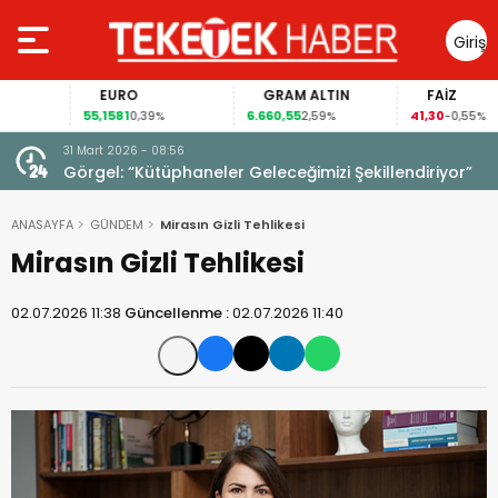
Giriş
Yap
EURO
GRAM ALTIN
FAİZ
55,1581
6.660,55
41,30
0,39%
2,59%
-0,55%
31 Mart 2026 - 08:56
ıldı!
Görgel: “Kütüphaneler Geleceğimizi Şekillendiriyor”
ANASAYFA
GÜNDEM
Mirasın Gizli Tehlikesi
Mirasın Gizli Tehlikesi
02.07.2026 11:38
Güncellenme :
02.07.2026 11:40