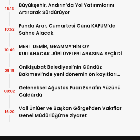
Büyükşehir, Andırın’da Yol Yatırımlarını
15:13
Artırarak Sürdürüyor
Funda Arar, Cumartesi Günü KAFUM’da
10:52
Sahne Alacak
MERT DEMİR, GRAMMY’NİN OY
10:49
KULLANACAK JÜRİ ÜYELERİ ARASINA SEÇİLDİ
Onikişubat Belediyesi’nin Gündüz
09:19
Bakımevi’nde yeni dönemin ön kayıtları
başladı
Geleneksel Ağustos Fuarı Esnafın Yüzünü
09:02
Güldürdü
Vali Ünlüer ve Başkan Görgel’den Vakıflar
16:20
Genel Müdürlüğü’ne ziyaret