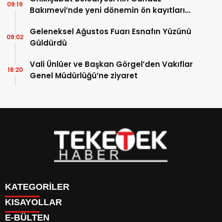
09:19
Bakımevi’nde yeni dönemin ön kayıtları
başladı
Geleneksel Ağustos Fuarı Esnafın Yüzünü
09:02
Güldürdü
Vali Ünlüer ve Başkan Görgel’den Vakıflar
16:20
Genel Müdürlüğü’ne ziyaret
KATEGORİLER
KISAYOLLAR
DÜNYA
E-BÜLTEN