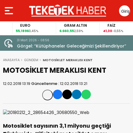
Giriş
Yap
EURO
GRAM ALTIN
FAİZ
55,1896
6.660,55
41,30
0,45%
2,59%
-0,55%
31 Mart 2026 - 08:56
ıldı!
Görgel: “Kütüphaneler Geleceğimizi Şekillendiriyor”
ANASAYFA
GÜNDEM
MOTOSİKLET MERAKLISI KENT
MOTOSİKLET MERAKLISI KENT
12.02.2018 13:19
Güncellenme :
12.02.2018 13:21
Motosiklet sayısının 3,1 milyonu geçtiği