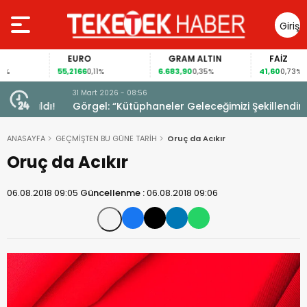
Giriş
Yap
EURO
GRAM ALTIN
FAİZ
55,2166
6.683,90
41,60
0,11%
0,35%
0,73%
31 Mart 2026 - 08:56
ıldı!
Görgel: “Kütüphaneler Geleceğimizi Şekillendiriyor”
ANASAYFA
GEÇMİŞTEN BU GÜNE TARİH
Oruç da Acıkır
Oruç da Acıkır
06.08.2018 09:05
Güncellenme :
06.08.2018 09:06