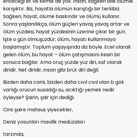
eriteceği et ve kemik de yok. İnsan, sağken bile ölümle
karışıktır. Biz, hayatla ölümün karıştığı bir terkibiz.
Sağken, hayat, ölüme baskındır ve ölümü kullanır.
Sonra yaşlandıkça, ölüm güçleri yavaş yavaş artar ve
ölüm yüzdesi, hayat yüzdesinin üzerine çıkar bir gün.
İşte o gün ölmüşüzdür; ölüm, hayatı kullanmaya
başlamıştır. Toplum yaşayışında da böyle. Ecel olarak
gelen ölüm, bu hayat – ölüm çatışmasını kesin bir
sonuca bağlar. Ama oruç yüzde yüz diri, saf olarak
diridir. Net diridir, insan gibi brüt diri değil.
Bizden daha canlı, bizden daha cıvıl cıvıl olan b gök
varlığı orucun susadığı su, acıktığı yemek nedir
öyleyse? Şairin, şair için dediği;
Cins şaire mahsus yiyecekler,
Deniz yosunları mavilik medüzaları
tarzında,