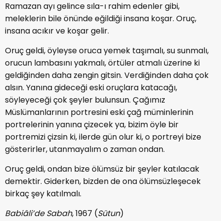
Ramazan ayı gelince sıla-ı rahim edenler gibi,
meleklerin bile önünde eğildiği insana koşar. Oruç,
insana acıkır ve koşar gelir.
Oruç geldi, öyleyse oruca yemek taşımalı, su sunmalı,
orucun lambasını yakmalı, örtüler atmalı üzerine ki
geldiğinden daha zengin gitsin. Verdiğinden daha çok
alsın. Yanına gideceği eski oruçlara katacağı,
söyleyeceği çok şeyler bulunsun. Çağımız
Müslümanlarının portresini eski çağ müminlerinin
portrelerinin yanına çizecek ya, bizim öyle bir
portremizi çizsin ki, ilerde gün olur ki, o portreyi bize
gösterirler, utanmayalım o zaman ondan.
Oruç geldi, ondan bize ölümsüz bir şeyler katılacak
demektir. Giderken, bizden de ona ölümsüzleşecek
birkaç şey katılmalı.
Babiâli’de Sabah
, 1967 (
Sütun
)