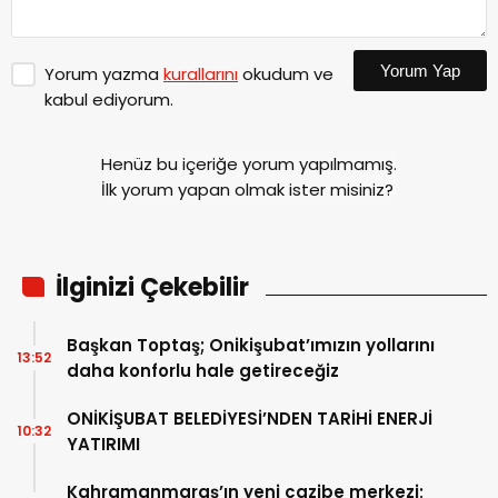
Yorum Yap
Yorum yazma
kurallarını
okudum ve
kabul ediyorum.
Henüz bu içeriğe yorum yapılmamış.
İlk yorum yapan olmak ister misiniz?
İlginizi Çekebilir
Başkan Toptaş; Onikişubat’ımızın yollarını
13:52
daha konforlu hale getireceğiz
ONİKİŞUBAT BELEDİYESİ’NDEN TARİHİ ENERJİ
10:32
YATIRIMI
Kahramanmaraş’ın yeni cazibe merkezi;