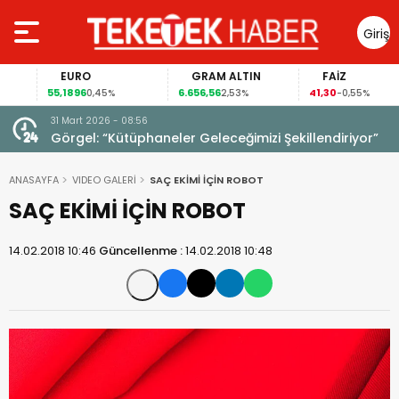
Giriş
Yap
EURO
GRAM ALTIN
FAİZ
55,1896
6.656,56
41,30
0,45%
2,53%
-0,55%
31 Mart 2026 - 08:56
ıldı!
Görgel: “Kütüphaneler Geleceğimizi Şekillendiriyor”
ANASAYFA
VIDEO GALERİ
SAÇ EKİMİ İÇİN ROBOT
SAÇ EKİMİ İÇİN ROBOT
14.02.2018 10:46
Güncellenme :
14.02.2018 10:48