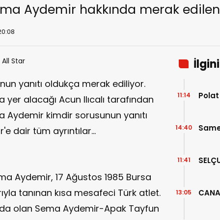
ma Aydemir hakkında merak edilen s
20:08
İlgin
un yanıtı oldukça merak ediliyor.
Polat
11:14
a yer alacağı Acun Ilıcalı tarafından
 Aydemir kimdir sorusunun yanıtı
Samet
14:40
'e dair tüm ayrıntılar...
SELÇU
11:41
a Aydemir, 17 Ağustos 1985 Bursa
yla tanınan kısa mesafeci Türk atlet.
CANA
13:05
ında olan Sema Aydemir-Apak Tayfun