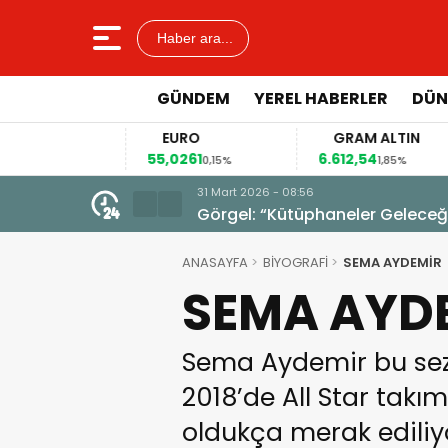
Haber ara...
GÜNDEM
YEREL HABERLER
DÜN
R
EURO
GRAM ALTIN
8
55,0261
6.612,54
0,14%
0,15%
1,85%
31 Mart 2026 - 08:56
Görgel: “Kütüphaneler Geleceğim
ANASAYFA
BİYOGRAFİ
SEMA AYDEMİR
SEMA AYD
Sema Aydemir bu sez
2018’de All Star takım
oldukça merak ediliyor