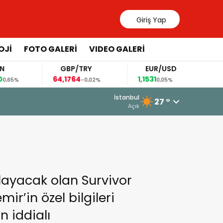
Giriş Yap
OJİ
FOTO GALERİ
VIDEO GALERİ
GBP/TRY
EUR/USD
BR
64,1764
1,1531
82,4
%
-0,02%
0,05%
19 Mart 2026 - 13:54
İstanbul
27 °
Toptaş, Bayramda Personeliyle Bir 
Açık
ayacak olan Survivor
ir’in özel bilgileri
n iddialı