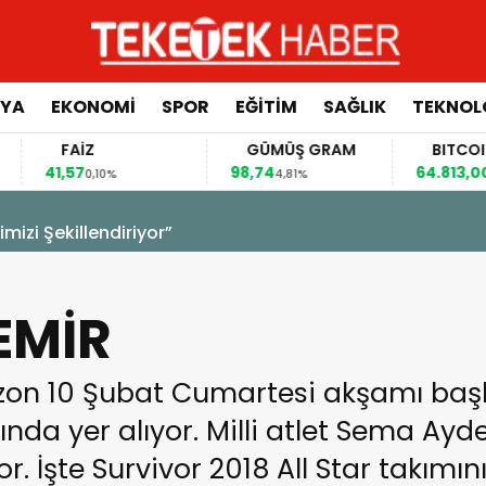
YA
EKONOMİ
SPOR
EĞİTİM
SAĞLIK
TEKNOL
FAİZ
GÜMÜŞ GRAM
BITCOIN
41,57
98,74
64.813,00
0,10%
4,81%
0,65
izi Şekillendiriyor”
EMİR
on 10 Şubat Cumartesi akşamı başl
ında yer alıyor. Milli atlet Sema Aydem
. İşte Survivor 2018 All Star takımını