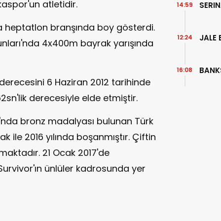
spor'un atletidir.
SERI
14:59
 heptatlon branşında boy gösterdi.
JALE 
12:24
unları'nda 4x400m bayrak yarışında
BANK
16:08
derecesini 6 Haziran 2012 tarihinde
sn'lik derecesiyle elde etmiştir.
ı'nda bronz madalyası bulunan Türk
 ile 2016 yılında boşanmıştır. Çiftin
nmaktadır. 21 Ocak 2017'de
urvivor'ın ünlüler kadrosunda yer