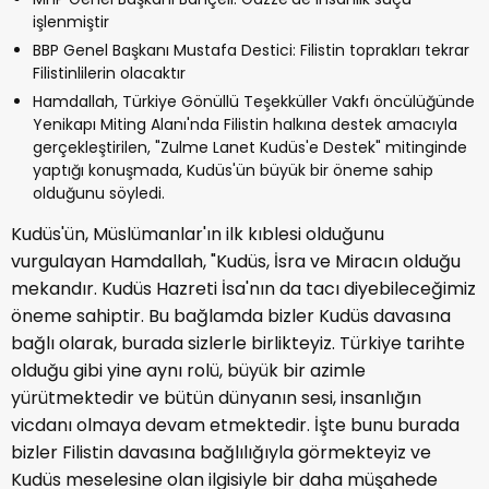
işlenmiştir
BBP Genel Başkanı Mustafa Destici: Filistin toprakları tekrar
Filistinlilerin olacaktır
Hamdallah, Türkiye Gönüllü Teşekküller Vakfı öncülüğünde
Yenikapı Miting Alanı'nda Filistin halkına destek amacıyla
gerçekleştirilen, "Zulme Lanet Kudüs'e Destek" mitinginde
yaptığı konuşmada, Kudüs'ün büyük bir öneme sahip
olduğunu söyledi.
Kudüs'ün, Müslümanlar'ın ilk kıblesi olduğunu
vurgulayan Hamdallah, "Kudüs, İsra ve Miracın olduğu
mekandır. Kudüs Hazreti İsa'nın da tacı diyebileceğimiz
öneme sahiptir. Bu bağlamda bizler Kudüs davasına
bağlı olarak, burada sizlerle birlikteyiz. Türkiye tarihte
olduğu gibi yine aynı rolü, büyük bir azimle
yürütmektedir ve bütün dünyanın sesi, insanlığın
vicdanı olmaya devam etmektedir. İşte bunu burada
bizler Filistin davasına bağlılığıyla görmekteyiz ve
Kudüs meselesine olan ilgisiyle bir daha müşahede