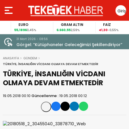
Giriş
Yap
EURO
GRAM ALTIN
FAİZ
55,1896
6.660,55
41,30
0,45%
2,59%
-0,55%
31 Mart 2026 - 08:56
ıldı!
Görgel: “Kütüphaneler Geleceğimizi Şekillendiriyor”
ANASAYFA
GÜNDEM
TÜRKİYE, İNSANLIĞIN VİCDANI OLMAYA DEVAM ETMEKTEDİR
TÜRKİYE, İNSANLIĞIN VİCDANI
OLMAYA DEVAM ETMEKTEDİR
19.05.2018 00:10
Güncellenme :
19.05.2018 00:12