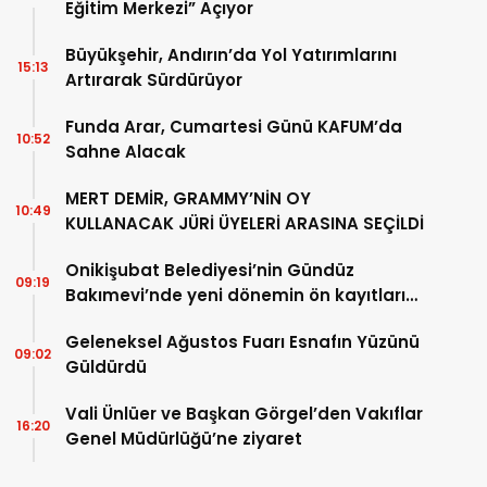
Eğitim Merkezi” Açıyor
Büyükşehir, Andırın’da Yol Yatırımlarını
15:13
Artırarak Sürdürüyor
Funda Arar, Cumartesi Günü KAFUM’da
10:52
Sahne Alacak
MERT DEMİR, GRAMMY’NİN OY
10:49
KULLANACAK JÜRİ ÜYELERİ ARASINA SEÇİLDİ
Onikişubat Belediyesi’nin Gündüz
09:19
Bakımevi’nde yeni dönemin ön kayıtları
başladı
Geleneksel Ağustos Fuarı Esnafın Yüzünü
09:02
Güldürdü
Vali Ünlüer ve Başkan Görgel’den Vakıflar
16:20
Genel Müdürlüğü’ne ziyaret