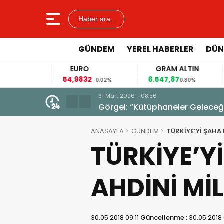
Haber ara...
GÜNDEM
YEREL HABERLER
DÜN
EURO
GRAM ALTIN
54,9832
6.547,87
41
4%
-0,02%
0,80%
31 Mart 2026 - 08:56
Görgel: “Kütüphaneler Geleceğim
ANASAYFA
GÜNDEM
TÜRKİYE’Yİ ŞAHA
TÜRKİYE’Y
AHDİNİ MİL
30.05.2018 09:11
Güncellenme :
30.05.2018 