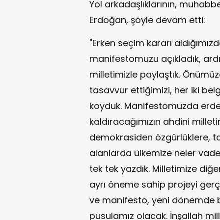
Yol arkadaşlıklarının, muhabb
Erdoğan, şöyle devam etti:
"Erken seçim kararı aldığımı
manifestomuzu açıkladık, ar
milletimizle paylaştık. Önümüzd
tasavvur ettiğimizi, her iki b
koyduk. Manifestomuzda erdem
kaldıracağımızın ahdini mille
demokrasiden özgürlüklere, 
alanlarda ülkemize neler vadet
tek tek yazdık. Milletimize diğ
ayrı öneme sahip projeyi ger
ve manifesto, yeni dönemde bi
pusulamız olacak. İnşallah mil