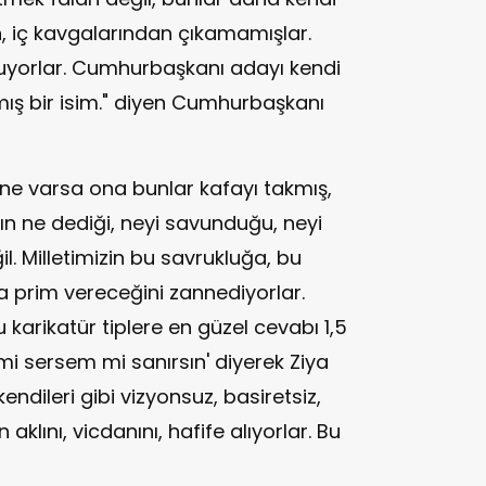
n, iç kavgalarından çıkamamışlar.
oluyorlar. Cumhurbaşkanı adayı kendi
ş bir isim." diyen Cumhurbaşkanı
a ne varsa ona bunlar kafayı takmış,
nın ne dediği, neyi savunduğu, neyi
il. Milletimizin bu savrukluğa, bu
na prim vereceğini zannediyorlar.
 karikatür tiplere en güzel cevabı 1,5
emi sersem mi sanırsın' diyerek Ziya
endileri gibi vizyonsuz, basiretsiz,
n aklını, vicdanını, hafife alıyorlar. Bu