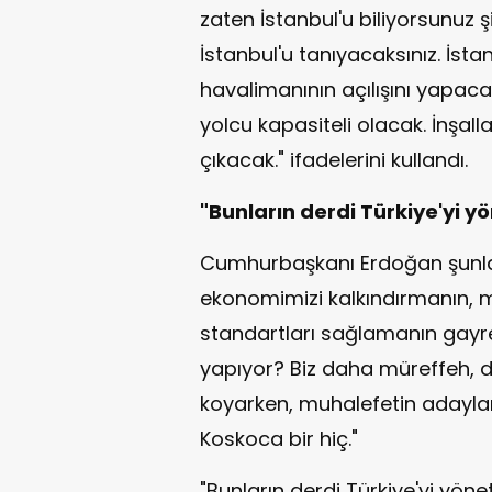
zaten İstanbul'u biliyorsunuz 
İstanbul'u tanıyacaksınız. İsta
havalimanının açılışını yapaca
yolcu kapasiteli olacak. İnşal
çıkacak." ifadelerini kullandı.
"Bunların derdi Türkiye'yi y
Cumhurbaşkanı Erdoğan şunları
ekonomimizi kalkındırmanın, m
standartları sağlamanın gayre
yapıyor? Biz daha müreffeh, d
koyarken, muhalefetin adayla
Koskoca bir hiç."
"Bunların derdi Türkiye'yi yön