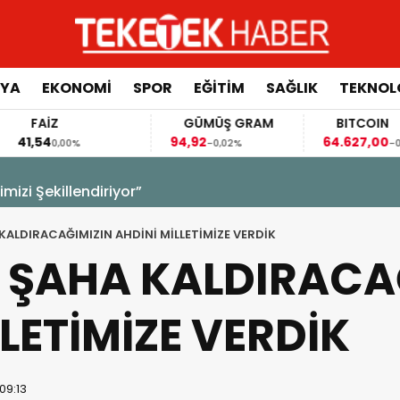
YA
EKONOMİ
SPOR
EĞİTİM
SAĞLIK
TEKNOL
FAİZ
GÜMÜŞ GRAM
BITCOIN
,54
94,92
64.627,00
0,00%
-0,02%
-0,25%
izi Şekillendiriyor”
 KALDIRACAĞIMIZIN AHDİNİ MİLLETİMİZE VERDİK
İ ŞAHA KALDIRACA
LETİMİZE VERDİK
09:13