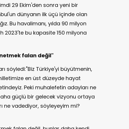
şimdi 29 Ekim'den sonra yeni bir
nbul'un dünyanın ilk üçü içinde olan
ğız. Bu havalimanı, yılda 90 milyon
lah 2023'te bu kapasite 150 milyona
önetmek falan değil"
 söyledi:"Biz Türkiye'yi büyütmenin,
illetimize en üst düzeyde hayat
tindeyiz. Peki muhalefetin adayları ne
aha güçlü bir gelecek vizyonu ortaya
rı ne vadediyor, söyleyeyim mi?
etmek falan değil, bunlar daha kendi