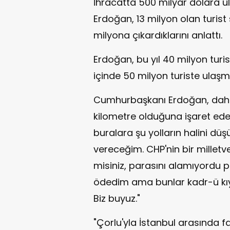
İhracatta 500 milyar dolara u
Erdoğan, 13 milyon olan turist
milyona çıkardıklarını anlattı.
Erdoğan, bu yıl 40 milyon turis
içinde 50 milyon turiste ulaşma
Cumhurbaşkanı Erdoğan, daha
kilometre olduğuna işaret eder
buralara şu yolların halini düş
vereceğim. CHP'nin bir milletvek
misiniz, parasını alamıyordu 
ödedim ama bunlar kadr-ü kıy
Biz buyuz."
"Çorlu'yla İstanbul arasında f