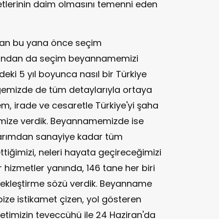
etlerinin daim olmasını temenni eden
zdan bu yana önce seçim
dından da seçim beyannamemizi
eki 5 yıl boyunca nasıl bir Türkiye
elgemizde de tüm detaylarıyla ortaya
, irade ve cesaretle Türkiye'yi şaha
timize verdik. Beyannamemizde ise
tarımdan sanayiye kadar tüm
tiğimizi, neleri hayata geçireceğimizi
er hizmetler yanında, 146 tane her biri
çekleştirme sözü verdik. Beyanname
ze istikamet çizen, yol gösteren
letimizin teveccühü ile 24 Haziran'da