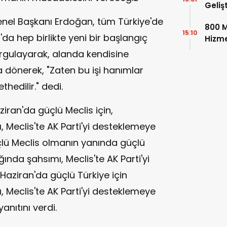
Geliş
Güven
nel Başkanı Erdoğan, tüm Türkiye'de
800 M
Getir
15:10
da hep birlikte yeni bir başlangıç
Hizme
Üreti
urgulayarak, alanda kendisine
 dönerek, "Zaten bu işi hanımlar
thedilir." dedi.
ziran'da güçlü Meclis için,
Meclis'te AK Parti'yi desteklemeye
çlü Meclis olmanın yanında güçlü
nda şahsımı, Meclis'te AK Parti'yi
Haziran'da güçlü Türkiye için
Meclis'te AK Parti'yi desteklemeye
anıtını verdi.