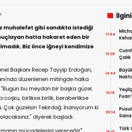
İlgin
 muhalefet gibi sandıkta istediği
Micha
17:54
suçlayan hatta hakaret eden bir
Kehan
 olmadık. Biz önce iğneyi kendimize
Cumh
13:06
Çalık
Ailele
nel Başkanı Recep Tayyip Erdoğan,
Büyük
14:44
Nokt
anı'nda düzenlenen mitingde halka
e "Bugün bu meydan bir başka güzel.
Yeşil
14:15
Fuarı
şku, birlikse birlik, beraberlikse
u. Çok güzelsin Tekirdağ. İnanıyorum ki
Pusul
00:14
Sanat
olacaksınız." diyerek başladı.
Türk 
turmanın mücadelesini vereceğiz"
16:01