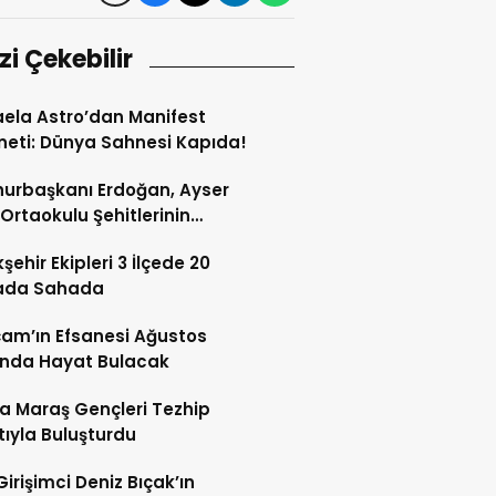
izi Çekebilir
ela Astro’dan Manifest
eti: Dünya Sahnesi Kapıda!
urbaşkanı Erdoğan, Ayser
 Ortaokulu Şehitlerinin
riyle Bir Araya Geldi
şehir Ekipleri 3 İlçede 20
ada Sahada
çam’ın Efsanesi Ağustos
’nda Hayat Bulacak
a Maraş Gençleri Tezhip
ıyla Buluşturdu
Girişimci Deniz Bıçak’ın