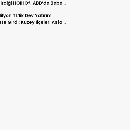
tirdiği HOIHO®, ABD’de Bebek
li Uyku Ekosistemine Yenilik
ilyon TL’lik Dev Yatırım
iyor
te Girdi: Kuzey İlçeleri Asfalt
m Tesisi Açıldı