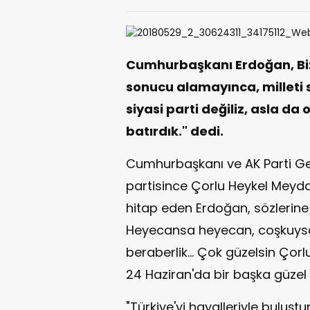
Cumhurbaşkanı Erdoğan, Biz
sonucu alamayınca, milleti 
siyasi parti değiliz, asla da
batırdık." dedi.
Cumhurbaşkanı ve AK Parti Ge
partisince Çorlu Heykel Meyd
hitap eden Erdoğan, sözlerin
Heyecansa heyecan, coşkuysa co
beraberlik... Çok güzelsin Çorl
24 Haziran'da bir başka güzel 
"Türkiye'yi hayalleriyle buluş