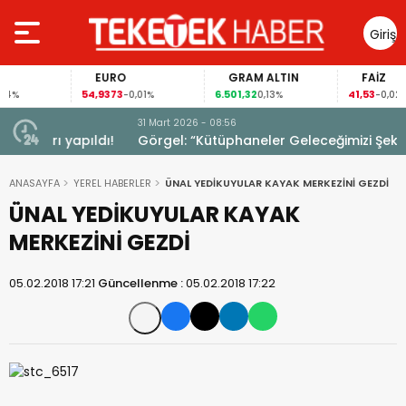
Giriş
Yap
EURO
GRAM ALTIN
FAİZ
54,9373
6.501,32
41,53
%
-0,01%
0,13%
-0,02%
31 Mart 2026 - 08:56
ıldı!
Görgel: “Kütüphaneler Geleceğimizi Şekillendiriyor”
ANASAYFA
YEREL HABERLER
ÜNAL YEDİKUYULAR KAYAK MERKEZİNİ GEZDİ
ÜNAL YEDİKUYULAR KAYAK
MERKEZİNİ GEZDİ
05.02.2018 17:21
Güncellenme :
05.02.2018 17:22