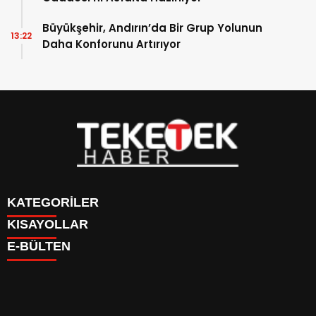
Büyükşehir, Andırın’da Bir Grup Yolunun
13:22
Daha Konforunu Artırıyor
KATEGORİLER
KISAYOLLAR
DÜNYA
E-BÜLTEN
EĞİTİM
BURÇLAR
EKONOMİ
CANLI BORSA
GÜNDEM
CANLI SONUÇLAR
KÜLTÜR SANAT-YAŞAM
FİKSTÜR
SAĞLIK