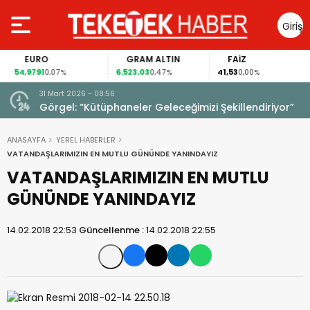
Giriş
Yap
EURO
GRAM ALTIN
FAİZ
54,9791
6.523,03
41,53
0,07%
0,47%
0,00%
31 Mart 2026 - 08:56
ıldı!
Görgel: “Kütüphaneler Geleceğimizi Şekillendiriyor”
ANASAYFA
YEREL HABERLER
VATANDAŞLARIMIZIN EN MUTLU GÜNÜNDE YANINDAYIZ
VATANDAŞLARIMIZIN EN MUTLU
GÜNÜNDE YANINDAYIZ
14.02.2018 22:53
Güncellenme :
14.02.2018 22:55