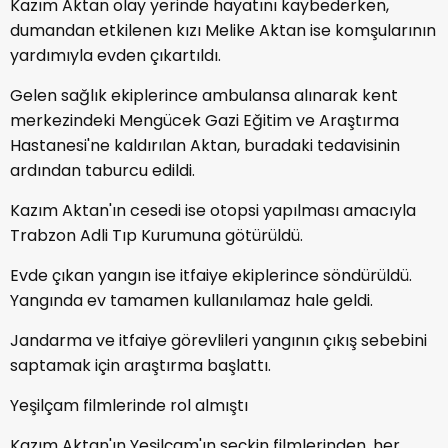
Kazım Aktan olay yerinde hayatını kaybederken,
dumandan etkilenen kızı Melike Aktan ise komşularının
yardımıyla evden çıkartıldı.
Gelen sağlık ekiplerince ambulansa alınarak kent
merkezindeki Mengücek Gazi Eğitim ve Araştırma
Hastanesi'ne kaldırılan Aktan, buradaki tedavisinin
ardından taburcu edildi.
Kazım Aktan'ın cesedi ise otopsi yapılması amacıyla
Trabzon Adli Tıp Kurumuna götürüldü.
Evde çıkan yangın ise itfaiye ekiplerince söndürüldü.
Yangında ev tamamen kullanılamaz hale geldi.
Jandarma ve itfaiye görevlileri yangının çıkış sebebini
saptamak için araştırma başlattı.
Yeşilçam filmlerinde rol almıştı
Kazım Aktan'ın Yeşilçam'ın seçkin filmlerinden, her