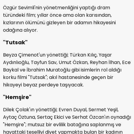
Özgür Sevimli'nin yönetmenliğini yaptığı dram
türündeki film; yıllar önce ama olan karısından,
kızlarının ölümünü gizleyen bir adamın hikayesini
odağına alıyor.
"Tutsak"
Beyza Çimenot'un yönettiği; Türkan Kılıç, Yaşar
Aydınlıoğlu, Tayfun Sav, Umut Özkan, Reyhan İlhan, Ece
Baykal ve İbrahim Muratoğlu gibi isimlerin rol aldığı
korku filmi "Tutsak"; akıl hastanesinde geçen bir
hikayeyi beyaz perdeye taşıyacak.
"Hemşire"
Dilek Çolak'ın yönettiği; Evren Duyal, Sermet Yeşil,
Aytaç Öztuna, Sertaç Ekici ve Serhat Özcan'ın oynadığı
"Hemşire"; mutsuz bir evlilik batağına saplanmış ve
hayattaki teselliyi diyet yapmakta bulan bir kadının