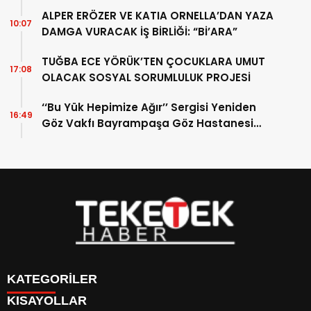
ALPER ERÖZER VE KATIA ORNELLA’DAN YAZA
10:07
DAMGA VURACAK İŞ BİRLİĞİ: “Bİ’ARA”
TUĞBA ECE YÖRÜK’TEN ÇOCUKLARA UMUT
17:08
OLACAK SOSYAL SORUMLULUK PROJESİ
‘‘Bu Yük Hepimize Ağır’’ Sergisi Yeniden
16:49
Göz Vakfı Bayrampaşa Göz Hastanesi
Sergi Salonu’nda Sanatseverlerle Buluştu
KATEGORİLER
KISAYOLLAR