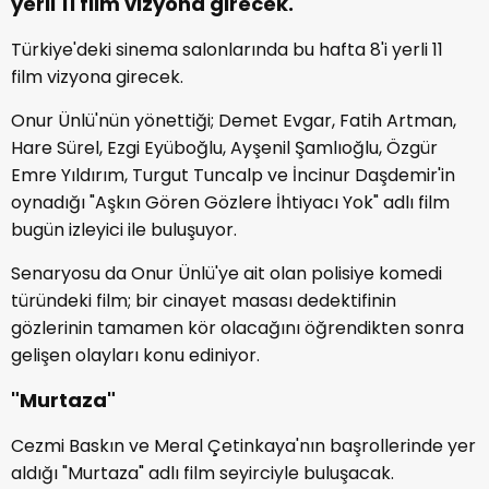
yerli 11 film vizyona girecek.
Türkiye'deki sinema salonlarında bu hafta 8'i yerli 11
film vizyona girecek.
Onur Ünlü'nün yönettiği; Demet Evgar, Fatih Artman,
Hare Sürel, Ezgi Eyüboğlu, Ayşenil Şamlıoğlu, Özgür
Emre Yıldırım, Turgut Tuncalp ve İncinur Daşdemir'in
oynadığı "Aşkın Gören Gözlere İhtiyacı Yok" adlı film
bugün izleyici ile buluşuyor.
Senaryosu da Onur Ünlü'ye ait olan polisiye komedi
türündeki film; bir cinayet masası dedektifinin
gözlerinin tamamen kör olacağını öğrendikten sonra
gelişen olayları konu ediniyor.
"Murtaza"
Cezmi Baskın ve Meral Çetinkaya'nın başrollerinde yer
aldığı "Murtaza" adlı film seyirciyle buluşacak.