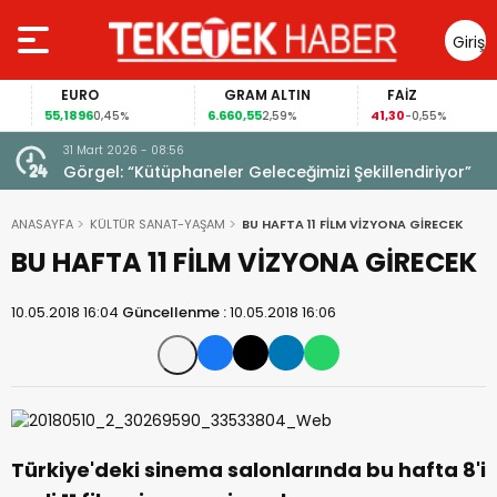
Giriş
Yap
EURO
GRAM ALTIN
FAİZ
55,1896
6.660,55
41,30
0,45%
2,59%
-0,55%
31 Mart 2026 - 08:56
ıldı!
Görgel: “Kütüphaneler Geleceğimizi Şekillendiriyor”
ANASAYFA
KÜLTÜR SANAT-YAŞAM
BU HAFTA 11 FİLM VİZYONA GİRECEK
BU HAFTA 11 FİLM VİZYONA GİRECEK
10.05.2018 16:04
Güncellenme :
10.05.2018 16:06
Türkiye'deki sinema salonlarında bu hafta 8'i