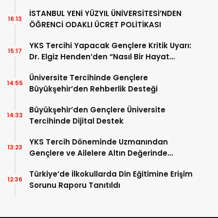
İSTANBUL YENİ YÜZYIL ÜNİVERSİTESİ’NDEN
16:13
ÖĞRENCİ ODAKLI ÜCRET POLİTİKASI
YKS Tercihi Yapacak Gençlere Kritik Uyarı:
15:17
Dr. Elgiz Henden’den “Nasıl Bir Hayat
İstiyorum?” Sorusu
Üniversite Tercihinde Gençlere
14:55
Büyükşehir’den Rehberlik Desteği
Büyükşehir’den Gençlere Üniversite
14:33
Tercihinde Dijital Destek
YKS Tercih Döneminde Uzmanından
13:23
Gençlere ve Ailelere Altın Değerinde
Tavsiyeler
Türkiye’de İlkokullarda Din Eğitimine Erişim
12:36
Sorunu Raporu Tanıtıldı