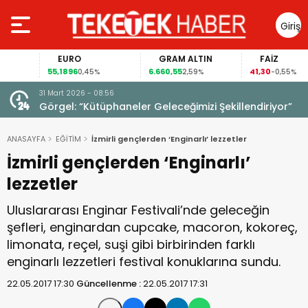
Giriş
Yap
EURO
GRAM ALTIN
FAİZ
55,1896
6.660,55
41,30
0,45%
2,59%
-0,55%
31 Mart 2026 - 08:56
ıldı!
Görgel: “Kütüphaneler Geleceğimizi Şekillendiriyor”
ANASAYFA
EĞİTİM
İzmirli gençlerden ‘Enginarlı’ lezzetler
İzmirli gençlerden ‘Enginarlı’
lezzetler
Uluslararası Enginar Festivali’nde geleceğin
şefleri, enginardan cupcake, macoron, kokoreç,
limonata, reçel, suşi gibi birbirinden farklı
enginarlı lezzetleri festival konuklarına sundu.
22.05.2017 17:30
Güncellenme :
22.05.2017 17:31