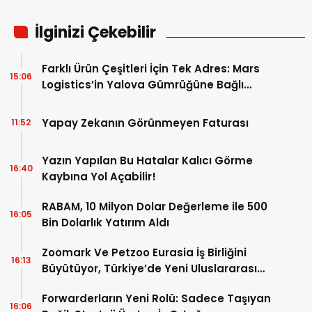
İlginizi Çekebilir
Farklı Ürün Çeşitleri İçin Tek Adres: Mars
15:06
Logistics’in Yalova Gümrüğüne Bağlı
Antreposu İstanbul’da Hizmet Veriyor
Yapay Zekanın Görünmeyen Faturası
11:52
Yazın Yapılan Bu Hatalar Kalıcı Görme
16:40
Kaybına Yol Açabilir!
RABAM, 10 Milyon Dolar Değerleme ile 500
16:05
Bin Dolarlık Yatırım Aldı
Zoomark Ve Petzoo Eurasia İş Birliğini
16:13
Büyütüyor, Türkiye’de Yeni Uluslararası
Fuar Dönemi Başlıyor
Forwarderların Yeni Rolü: Sadece Taşıyan
16:06