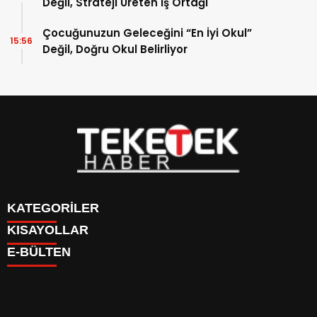
Değil, Strateji Üreten İş Ortağı
Çocuğunuzun Geleceğini “En İyi Okul”
15:56
Değil, Doğru Okul Belirliyor
KATEGORİLER
KISAYOLLAR
DÜNYA
E-BÜLTEN
EĞİTİM
BURÇLAR
EKONOMİ
CANLI BORSA
GÜNDEM
CANLI SONUÇLAR
KÜLTÜR SANAT-YAŞAM
FİKSTÜR