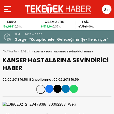
Giriş
Yap
EURO
GRAM ALTIN
FAİZ
54,9961
6.519,94
41,54
0,01%
0,37%
0,00%
31 Mart 2026 - 08:56
ıldı!
Görgel: “Kütüphaneler Geleceğimizi Şekillendiriyor”
ANASAYFA
SAĞLIK
KANSER HASTALARINA SEVİNDİRİCİ HABER
KANSER HASTALARINA SEVİNDİRİCİ
HABER
02.02.2018 16:58
Güncellenme :
02.02.2018 16:59